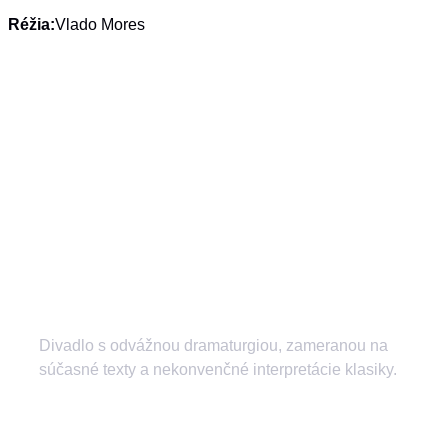
Réžia:
Vlado Mores
Divadlo s odvážnou dramaturgiou, zameranou na
súčasné texty a nekonvenčné interpretácie klasiky.
divadlozilina