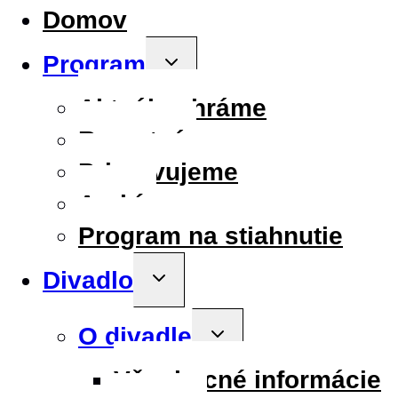
Domov
Program
Toggle
child
menu
Aktuálne hráme
Repertoár
Pripravujeme
Archív
Program na stiahnutie
Divadlo
Toggle
child
menu
O divadle
Toggle
child
menu
Všeobecné informácie