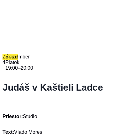
Zájazd
September
4
Piatok
19:00
–
20:00
Judáš v Kaštieli Ladce
Priestor:
Štúdio
Text:
Vlado Mores