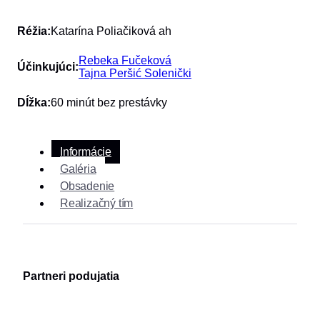
Réžia:
Katarína Poliačiková ah
Rebeka Fučeková
Účinkujúci:
Tajna Peršić Solenički
Dĺžka:
60 minút bez prestávky
Informácie
Galéria
Obsadenie
Realizačný tím
Partneri podujatia