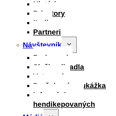
História
Priestory
Ľudia
Partneri
Návštevník
Toggle
child
menu
Parkovanie
Služby divadla
Vstupenky
Darčeková poukážka
Informácie pre
hendikepovaných
Toggle