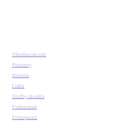
mestskedivadlozilina
mestske.divadlo.zilina
Divadlo
Všeobecné info
Priestory
História
Ľudia
Služby divadla
Parkovanie
Prístupnosť
Program