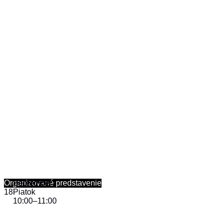
Organizované predstavenie
September
18
Piatok
10:00
–
11:00