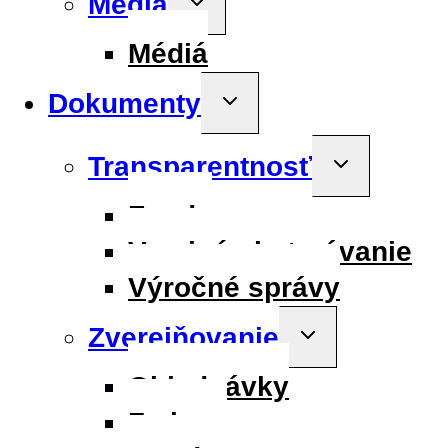
Médiá
child
menu
Médiá
Dokumenty
Toggle
child
menu
Transparentnosť
Toggle
child
menu
Fondy
Verejné obstarávanie
Výročné správy
Zverejňovanie
Toggle
child
menu
Objednávky
Zmluvy