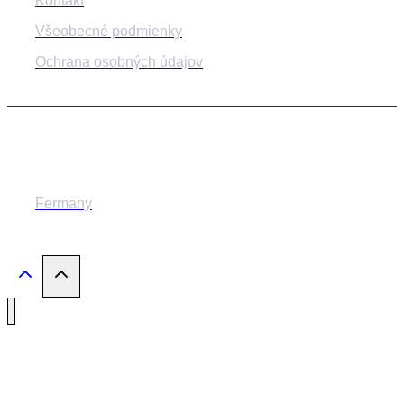
Kontakt
Všeobecné podmienky
Ochrana osobných údajov
© 2014-2024 MESTSKÉ DIVADLO ŽILINA
Fermany