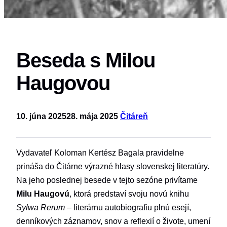
Beseda s Milou
Haugovou
10. júna 2025
28. mája 2025
Čitáreň
Vydavateľ Koloman Kertész Bagala pravidelne
prináša do Čitárne výrazné hlasy slovenskej literatúry.
Na jeho poslednej besede v tejto sezóne privítame
Milu Haugovú
, ktorá predstaví svoju novú knihu
Sylwa Rerum
– literárnu autobiografiu plnú esejí,
denníkových záznamov, snov a reflexií o živote, umení