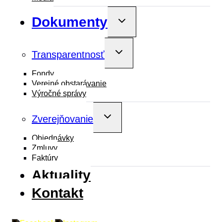
Dokumenty
Toggle
child
menu
Toggle
Transparentnosť
child
menu
Fondy
Verejné obstarávanie
Výročné správy
Toggle
Zverejňovanie
child
menu
Objednávky
Zmluvy
Faktúry
Aktuality
Kontakt