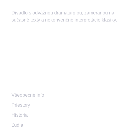
Divadlo s odvážnou dramaturgiou, zameranou na
súčasné texty a nekonvenčné interpretácie klasiky.
divadlozilina
mestskedivadlozilina
mestske.divadlo.zilina
Divadlo
Všeobecné info
Priestory
História
Ľudia