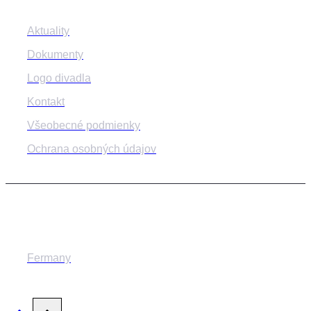
Aktuality
Dokumenty
Logo divadla
Kontakt
Všeobecné podmienky
Ochrana osobných údajov
© 2014-2024 MESTSKÉ DIVADLO ŽILINA
Fermany