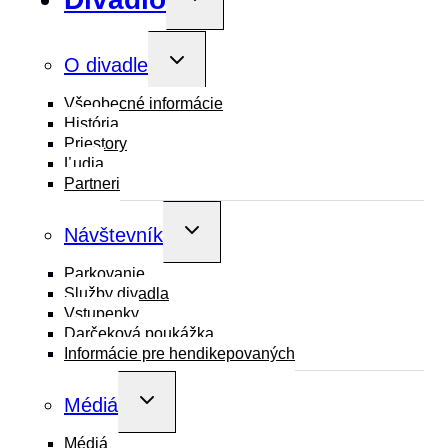
child
menu
Toggle
O divadle
child
menu
Všeobecné informácie
História
Priestory
Ľudia
Partneri
Toggle
Návštevník
child
menu
Parkovanie
Služby divadla
Vstupenky
Darčeková poukážka
Informácie pre hendikepovaných
Toggle
Médiá
child
menu
Médiá