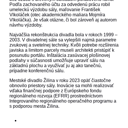
Podľa zachovaného účtu za odvedenú prácu robil
umeleckú výzdobu sály, maľovanie František
Vlkoláček (otec akademického maliara Mojmíra
Vlkoláčka). Je však otázne, či bol zároveň aj autorom
návrhu výzdoby.
Najväčšia rekonštrukcia divadla bola v rokoch 1999 –
2003. V divadelnej sále sa vylepšili najmä parametre
zvukovej a svetelnej techniky. Kvôli potrebe rozšírenia
javiska a limitom parcely museli architekti pristúpiť k
posunutiu portálu. Inštalácia zasúvacej plošinovej
podlahy v súčasnosti umožňuje upraviť sálu na
základnú plochu a využívať ju aj ako tanečnú,
prípadne konferenčnú sálu.
Mestské divadlo Žilina v roku 2023 opäť čiastočne
obnovilo priestory sály. Inovácie sa mohli realizovať
vďaka finančnej podpore z Európskeho fondu
regionálneho rozvoja (EFRR) prostredníctvom
Integrovaného regionálneho operačného programu a
s podporou mesta Žilina.