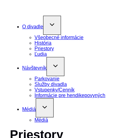
Toggle
O divadle
child
menu
Všeobecné informácie
História
Priestory
Ľudia
Toggle
Návštevník
child
menu
Parkovanie
Služby divadla
Vstupenky/Cenník
Informácie pre hendikepovyných
Toggle
Médiá
child
menu
Médiá
Priestory