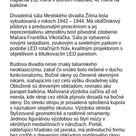
balkóne
Divadelná sála Mestského divadla Žilina bola
vybudovaná v rokoch 1942 – 1944. Má obdĺžnikový
pôdorys s predsunutým proscéniom a jej
reprezentatívnu atmosféru tvorí pôvodné zdobenie
Maliara Františka Vlkoláčka. Sála je vybavená
novými sedadlami, zvukovým a svetelným parkom v
podobe LED rotačných hláv, kvalitným projektorom s
objektívom a tiltulkovacím LED panelom.
Budova divadla nesie znaky talianskeho
neoklasicizmu, zatiaľ čo vnútro bolo riešené v duchu
funkcionalizmu. Bočné steny sú členené okennými
nikami, siahajúcimi cez celú výšku divadelnej sály.
Obložené sú dreveným obkladom, rovnako ako
parapet balkóna. Maľovaná výzdoba začína až od
miesta, kde strop cez oblúk plynulo dosadá na bočné
steny. Do stredu stropu je posadená sploštená kupola
s náznakom slepého okulusu. Výzdoba strieda
štylizované geometrické a rastlinné ornamenty.
Jedinou figurálnou výzdobou sú štyri múzy v
okrúhlych medailónoch v nárožiach. Portál,
oddeľujúci hľadisko od javiska, má jednoduchú formu
bez ozdôb s dreveným obkladom portálového rámu.