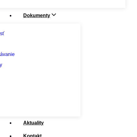
Dokumenty
sť
rávanie
y
Aktuality
Kontakt