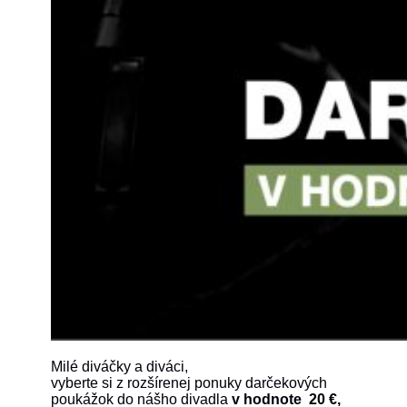
Milé diváčky a diváci,
vyberte si z rozšírenej ponuky darčekových
poukážok do nášho divadla
v hodnote 20 €,