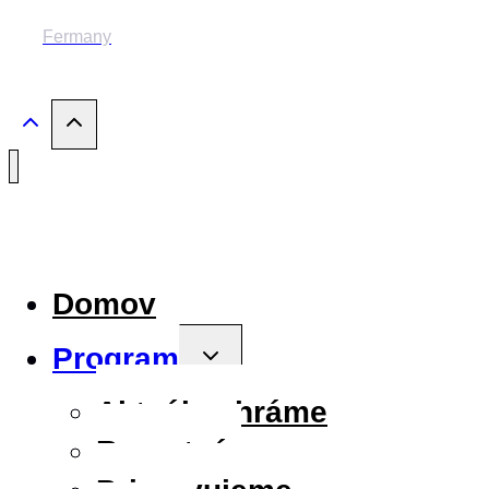
Fermany
Domov
Program
Toggle
child
menu
Aktuálne hráme
Repertoár