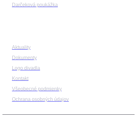
Darčeková poukážka
Informácie
Aktuality
Dokumenty
Logo divadla
Kontakt
Všeobecné podmienky
Ochrana osobných údajov
© 2014-2024 MESTSKÉ DIVADLO ŽILINA