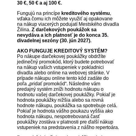
30 €, 50 € a aj 100 €.
Fungujú na princípe
kreditového systému
,
vďaka čomu ich môžete využiť aj opakovane
na nákup viacerých podujatí Mestského divadla
Žilina.
Z darčekových poukážok sa
nevydáva a ich platnosť je do konca 35.
divadelnej sezóny (30. jún 2027).
AKO FUNGUJE KREDITOVÝ SYSTÉM?
Po nákupe darčekovej poukážky obdržíte
jedinečný promokód, ktorý budete potrebovať
na nákup vašich vstupeniek v pokladnici
divadla alebo online na webovej stránke. V
prípade nákupu online tento kód zadáte do
poľa „pridať promokód“. Následne vám
predajný systém zníži hodnotu nákupu o
hodnotu vašej darčekovej poukážky. Pokiaľ je
hodnota poukážky nižšia alebo sa rovná
hodnote nákupu, poukážka sa spotrebuje celá.
Pokiaľ je hodnota vášho poukazu vyššia ako
hodnota nákupu, nespotrebovaná časť
poukážky zostáva v platnosti pre ďalší nákup
vstupeniek na predstavenia z nášho repertoára.