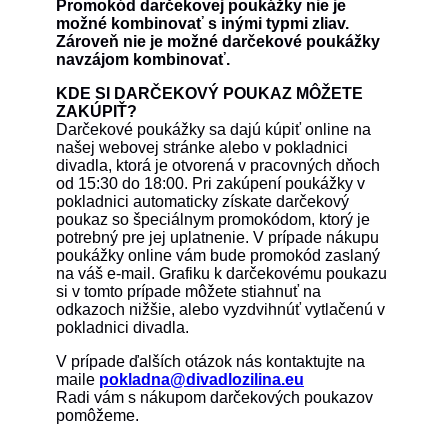
Promokód darčekovej poukážky nie je
možné kombinovať s inými typmi zliav.
Zároveň nie je možné darčekové poukážky
navzájom kombinovať.
KDE SI DARČEKOVÝ POUKAZ MÔŽETE
ZAKÚPIŤ?
Darčekové poukážky sa dajú kúpiť online na
našej webovej stránke alebo v pokladnici
divadla, ktorá je otvorená v pracovných dňoch
od 15:30 do 18:00. Pri zakúpení poukážky v
pokladnici automaticky získate darčekový
poukaz so špeciálnym promokódom, ktorý je
potrebný pre jej uplatnenie. V prípade nákupu
poukážky online vám bude promokód zaslaný
na váš e-mail. Grafiku k darčekovému poukazu
si v tomto prípade môžete stiahnuť na
odkazoch nižšie, alebo vyzdvihnúť vytlačenú v
pokladnici divadla.
V prípade ďalších otázok nás kontaktujte na
maile
pokladna@divadlozilina.eu
Radi vám s nákupom darčekových poukazov
pomôžeme.