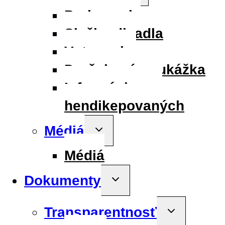
menu
Parkovanie
Služby divadla
Vstupenky
Darčeková poukážka
Informácie pre
hendikepovaných
Médiá
Toggle
child
menu
Médiá
Dokumenty
Toggle
child
menu
Transparentnosť
Toggle
child