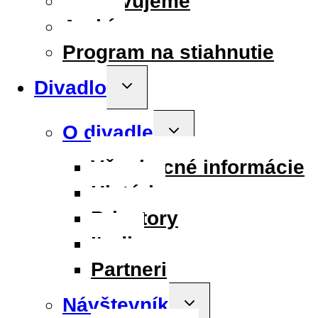
Pripravujeme
Archív
Program na stiahnutie
Divadlo
Toggle
child
menu
O divadle
Toggle
child
menu
Všeobecné informácie
História
Priestory
Ľudia
Partneri
Návštevník
Toggle
child