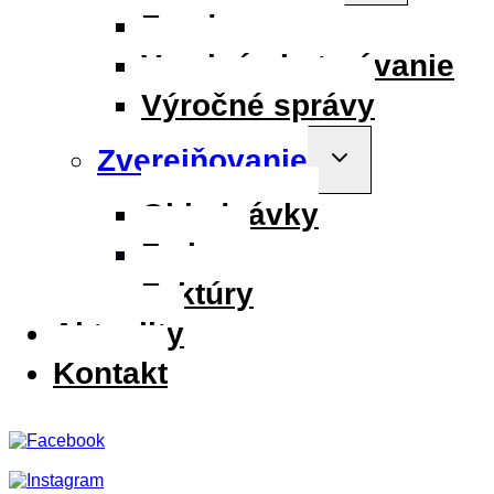
menu
Fondy
Verejné obstarávanie
Výročné správy
Zverejňovanie
Toggle
child
menu
Objednávky
Zmluvy
Faktúry
Aktuality
Kontakt