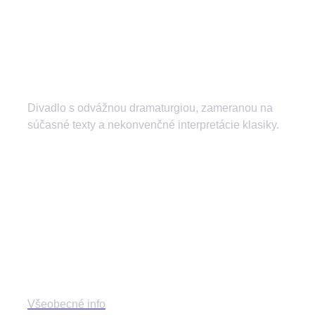
Divadlo s odvážnou dramaturgiou, zameranou na
súčasné texty a nekonvenčné interpretácie klasiky.
divadlozilina
mestskedivadlozilina
mestske.divadlo.zilina
Divadlo
Všeobecné info