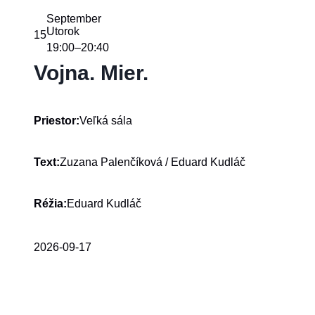
September
Utorok
15
19:00
20:40
–
Vojna. Mier.
Veľká sála
Priestor:
Zuzana Palenčíková / Eduard Kudláč
Text:
Eduard Kudláč
Réžia:
2026-09-17