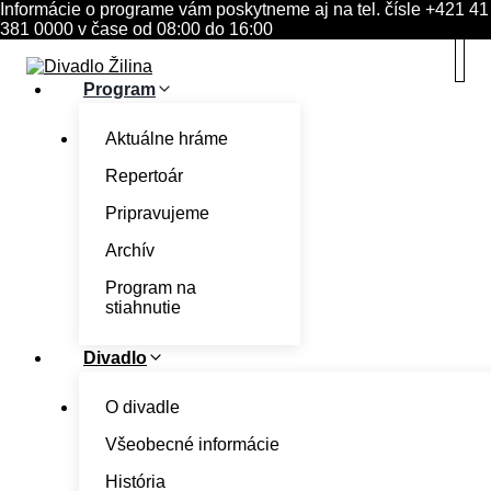
Skip
Informácie o programe vám poskytneme aj na tel. čísle +421 41
to
381 0000 v čase od 08:00 do 16:00
content
Program
Aktuálne hráme
Repertoár
Pripravujeme
Archív
Program na
stiahnutie
Divadlo
O divadle
Všeobecné informácie
História