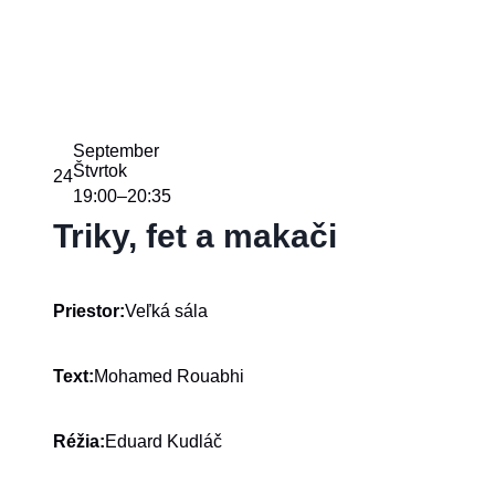
September
Štvrtok
24
19:00
20:35
–
Triky, fet a makači
Veľká sála
Priestor:
Mohamed Rouabhi
Text:
Eduard Kudláč
Réžia: