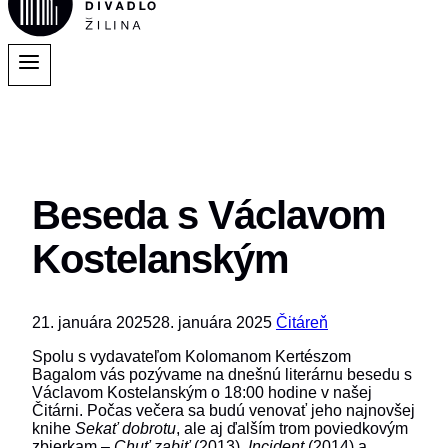
Beseda s Václavom
Kostelanským
21. januára 2025
28. januára 2025
Čitáreň
Spolu s vydavateľom Kolomanom Kertészom
Bagalom vás pozývame na dnešnú literárnu besedu s
Václavom Kostelanským o 18:00 hodine v našej
Čitárni. Počas večera sa budú venovať jeho najnovšej
knihe
Sekať dobrotu
, ale aj ďalším trom poviedkovým
zbierkam –
Chuť zabiť
(2013),
Incident
(2014) a