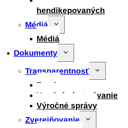
Informácie pre
hendikepovaných
Médiá
Toggle
child
menu
Médiá
Dokumenty
Toggle
child
menu
Transparentnosť
Toggle
child
menu
Fondy
Verejné obstarávanie
Výročné správy
Zverejňovanie
Toggle
child