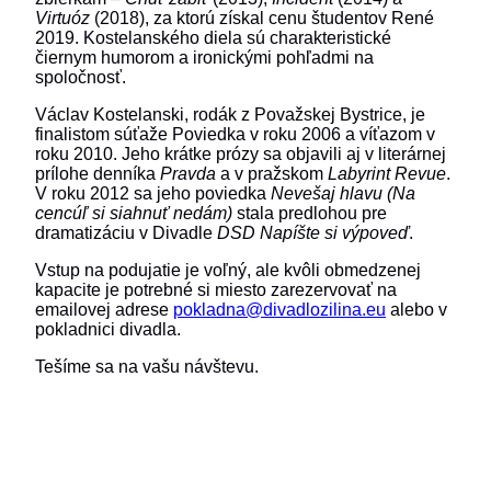
Virtuóz
(2018), za ktorú získal cenu študentov René
2019. Kostelanského diela sú charakteristické
čiernym humorom a ironickými pohľadmi na
spoločnosť.
Václav Kostelanski, rodák z Považskej Bystrice, je
finalistom súťaže Poviedka v roku 2006 a víťazom v
roku 2010. Jeho krátke prózy sa objavili aj v literárnej
prílohe denníka
Pravda
a v pražskom
Labyrint Revue
.
V roku 2012 sa jeho poviedka
Nevešaj hlavu
(Na
cencúľ si siahnuť nedám)
stala predlohou pre
dramatizáciu v Divadle
DSD
Napíšte si výpoveď
.
Vstup na podujatie je voľný, ale kvôli obmedzenej
kapacite je potrebné si miesto zarezervovať na
emailovej adrese
pokladna@divadlozilina.eu
alebo v
pokladnici divadla.
Tešíme sa na vašu návštevu.