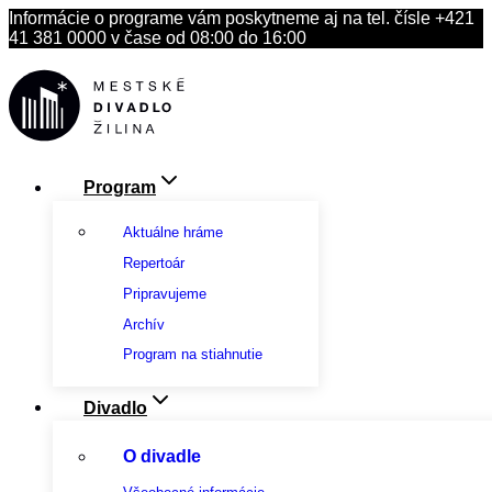
Skip
Informácie o programe vám poskytneme aj na tel. čísle +421
to
41 381 0000 v čase od 08:00 do 16:00
content
Program
Aktuálne hráme
Repertoár
Pripravujeme
Archív
Program na stiahnutie
Divadlo
O divadle