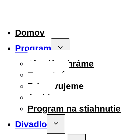
Domov
Program
Toggle
child
menu
Aktuálne hráme
Repertoár
Pripravujeme
Archív
Program na stiahnutie
Divadlo
Toggle
child
menu