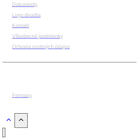
Dokumenty
Logo divadla
Kontakt
Všeobecné podmienky
Ochrana osobných údajov
© 2014-2024 MESTSKÉ DIVADLO ŽILINA
Fermany