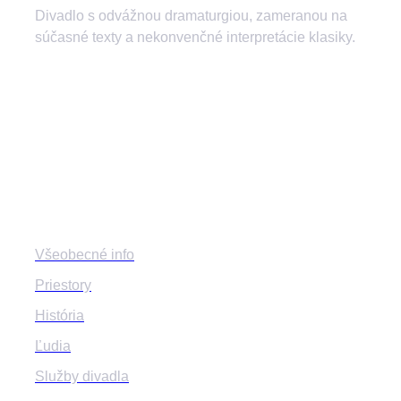
Divadlo s odvážnou dramaturgiou, zameranou na
súčasné texty a nekonvenčné interpretácie klasiky.
divadlozilina
mestskedivadlozilina
mestske.divadlo.zilina
Divadlo
Všeobecné info
Priestory
História
Ľudia
Služby divadla