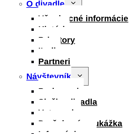
O divadle
Toggle
child
menu
Všeobecné informácie
História
Priestory
Ľudia
Partneri
Návštevník
Toggle
child
menu
Parkovanie
Služby divadla
Vstupenky
Darčeková poukážka