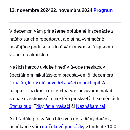
13. novembra 2024
22. novembra 2024
Program
V decembri vám prinášame obľúbené inscenácie z
nášho stáleho repertoáru, ale aj na výnimočné
hosťujúce podujatia, ktoré vám navodia tú správnu
vianočnú atmosféru.
Našich hercov uvidíte hneď v úvode mesiaca v
špeciálnom mikulášskom predstavení 5. decembra
Jonatán, ktorý nič nevedel a všetko pochopil
. A
naopak – na konci decembra vás pozývame naladiť
sa na silvestrovskú atmosféru pri skvelých komédiách
Status quo
, T
riky, fet a makači
či
Neznášam ťa!
Ak hľadáte pre vašich blízkych netradičný darček,
ponúkame vám
darčekové poukážky
v hodnote 10 €,