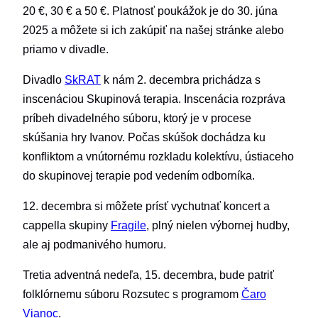
20 €, 30 € a 50 €. Platnosť poukážok je do 30. júna
2025 a môžete si ich zakúpiť na našej stránke alebo
priamo v divadle.
Divadlo
SkRAT
k nám 2. decembra prichádza s
inscenáciou Skupinová terapia. Inscenácia rozpráva
príbeh divadelného súboru, ktorý je v procese
skúšania hry Ivanov. Počas skúšok dochádza ku
konfliktom a vnútornému rozkladu kolektívu, ústiaceho
do skupinovej terapie pod vedením odborníka.
12. decembra si môžete prísť vychutnať koncert a
cappella skupiny
Fragile
, plný nielen výbornej hudby,
ale aj podmanivého humoru.
Tretia adventná nedeľa, 15. decembra, bude patriť
folklórnemu súboru Rozsutec s programom
Čaro
Vianoc
.