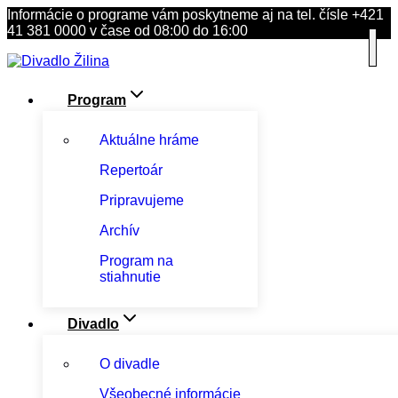
Skip
Informácie o programe vám poskytneme aj na tel. čísle +421
to
41 381 0000 v čase od 08:00 do 16:00
content
Program
Aktuálne hráme
Repertoár
Pripravujeme
Archív
Program na
stiahnutie
Divadlo
O divadle
Všeobecné informácie