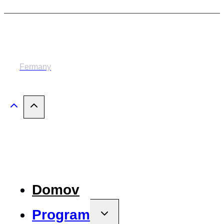
© 2014-2024 MESTSKÉ DIVADLO ŽILINA
Fermany
Domov
Program
Toggle
child