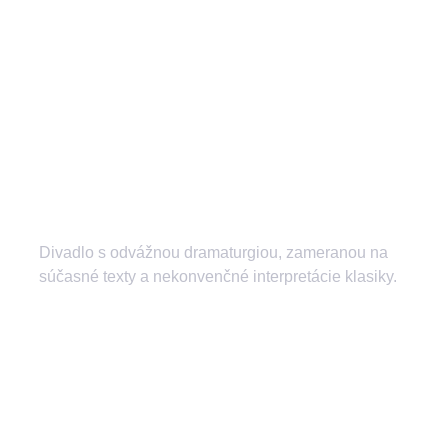
Divadlo s odvážnou dramaturgiou, zameranou na
súčasné texty a nekonvenčné interpretácie klasiky.
divadlozilina
mestskedivadlozilina
mestske.divadlo.zilina