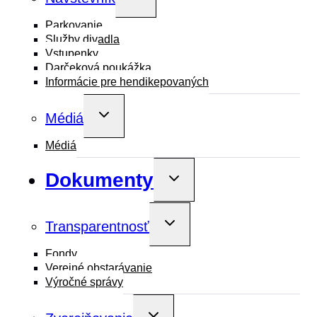
child
menu
Parkovanie
Služby divadla
Vstupenky
Darčeková poukážka
Informácie pre hendikepovaných
Toggle
Médiá
child
menu
Médiá
Dokumenty
Toggle
child
menu
Toggle
Transparentnosť
child
menu
Fondy
Verejné obstarávanie
Výročné správy
Toggle