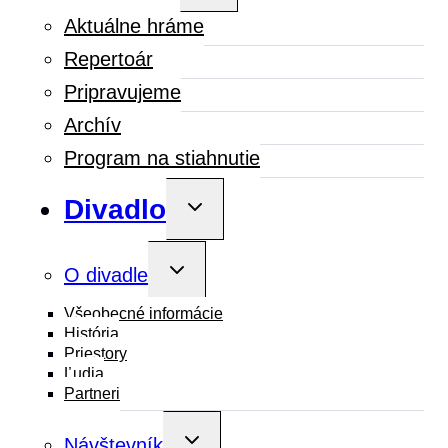
menu
Aktuálne hráme
Repertoár
Pripravujeme
Archív
Program na stiahnutie
Divadlo
Toggle
child
menu
Toggle
O divadle
child
menu
Všeobecné informácie
História
Priestory
Ľudia
Partneri
Toggle
Návštevník