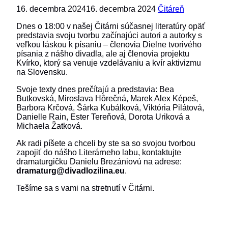
16. decembra 2024
16. decembra 2024
Čitáreň
Dnes o 18:00 v našej Čitárni súčasnej literatúry opäť
predstavia svoju tvorbu začínajúci autori a autorky s
veľkou láskou k písaniu – členovia Dielne tvorivého
písania z nášho divadla, ale aj členovia projektu
Kvírko, ktorý sa venuje vzdelávaniu a kvír aktivizmu
na Slovensku.
Svoje texty dnes prečítajú a predstavia: Bea
Butkovská, Miroslava Hôrečná, Marek Alex Képeš,
Barbora Krčová, Šárka Kubálková, Viktória Pilátová,
Danielle Rain, Ester Tereňová, Dorota Uriková a
Michaela Žatková.
Ak radi píšete a chceli by ste sa so svojou tvorbou
zapojiť do nášho Literárneho labu, kontaktujte
dramaturgičku Danielu Brezániovú na adrese:
dramaturg@divadlozilina.eu
.
Tešíme sa s vami na stretnutí v Čitárni.