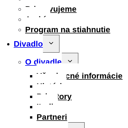
Pripravujeme
Archív
Program na stiahnutie
Divadlo
Toggle
child
menu
O divadle
Toggle
child
menu
Všeobecné informácie
História
Priestory
Ľudia
Partneri