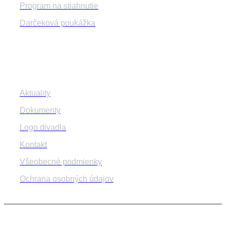
Program na stiahnutie
Darčeková poukážka
Informácie
Aktuality
Dokumenty
Logo divadla
Kontakt
Všeobecné podmienky
Ochrana osobných údajov