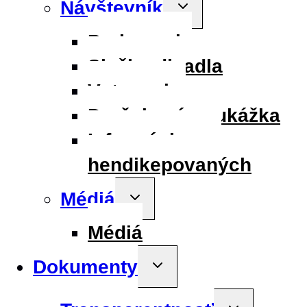
Návštevník
Toggle
child
menu
Parkovanie
Služby divadla
Vstupenky
Darčeková poukážka
Informácie pre
hendikepovaných
Médiá
Toggle
child
menu
Médiá
Dokumenty
Toggle
child
menu
Toggle