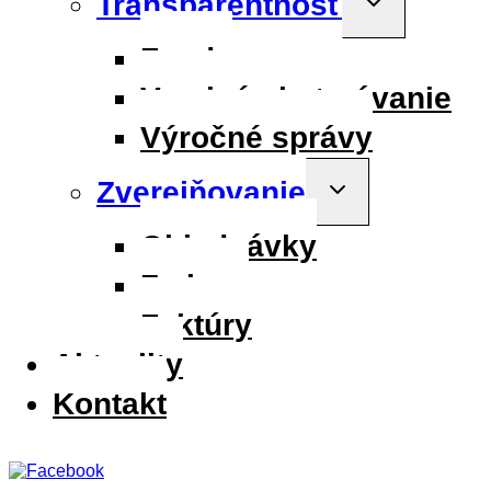
Transparentnosť
child
menu
Fondy
Verejné obstarávanie
Výročné správy
Zverejňovanie
Toggle
child
menu
Objednávky
Zmluvy
Faktúry
Aktuality
Kontakt