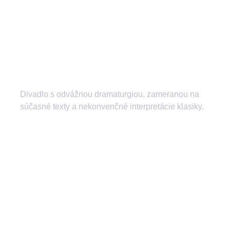
Divadlo s odvážnou dramaturgiou, zameranou na
súčasné texty a nekonvenčné interpretácie klasiky.
divadlozilina
mestskedivadlozilina
mestske.divadlo.zilina
Divadlo