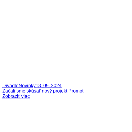
Divadlo
Novinky
13. 09. 2024
Začali sme skúšať nový projekt Prompt!
Zobraziť viac