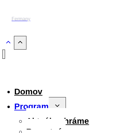
© 2014-2024 MESTSKÉ DIVADLO ŽILINA
Fermany
Domov
Program
Toggle
child
menu
Aktuálne hráme
Repertoár