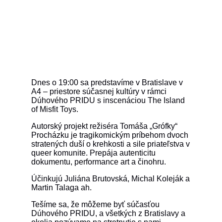
Dnes o 19:00 sa predstavíme v Bratislave v
A4 – priestore súčasnej kultúry v rámci
Dúhového PRIDU s inscenáciou The Island
of Misfit Toys.
Autorský projekt režiséra Tomáša „Grófky“
Procházku je tragikomickým príbehom dvoch
stratených duší o krehkosti a sile priateľstva v
queer komunite. Prepája autenticitu
dokumentu, performance art a činohru.
Účinkujú Juliána Brutovská, Michal Koleják a
Martin Talaga ah.
Tešíme sa, že môžeme byť súčasťou
Dúhového PRIDU, a všetkých z Bratislavy a