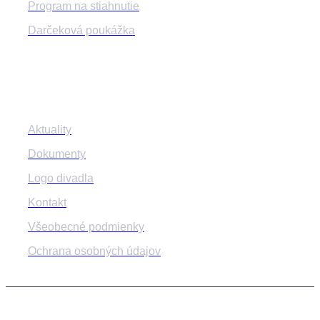
Program na stiahnutie
Darčeková poukážka
Informácie
Aktuality
Dokumenty
Logo divadla
Kontakt
Všeobecné podmienky
Ochrana osobných údajov