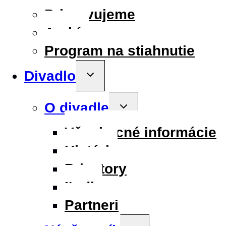
Pripravujeme
Archív
Program na stiahnutie
Divadlo
Toggle
child
menu
O divadle
Toggle
child
menu
Všeobecné informácie
História
Priestory
Ľudia
Partneri