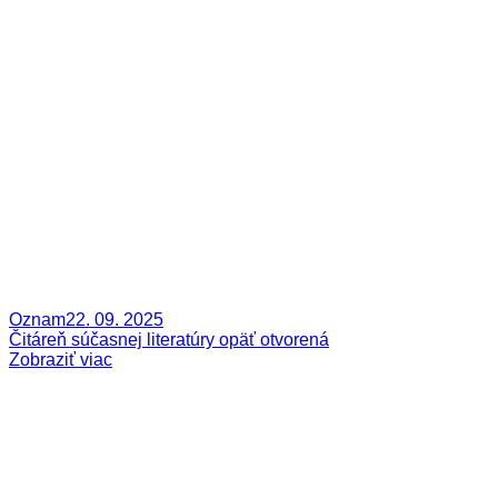
Oznam
22. 09. 2025
Čitáreň súčasnej literatúry opäť otvorená
Zobraziť viac