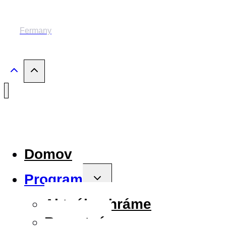
© 2014-2024 MESTSKÉ DIVADLO ŽILINA
Fermany
Domov
Program
Toggle
child
menu
Aktuálne hráme
Repertoár