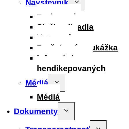
Návštevník
Toggle
child
menu
Parkovanie
Služby divadla
Vstupenky
Darčeková poukážka
Informácie pre
hendikepovaných
Médiá
Toggle
child
menu
Médiá
Dokumenty
Toggle
child
menu
Toggle