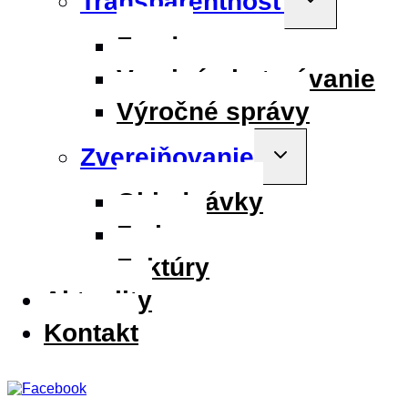
Transparentnosť
child
menu
Fondy
Verejné obstarávanie
Výročné správy
Zverejňovanie
Toggle
child
menu
Objednávky
Zmluvy
Faktúry
Aktuality
Kontakt