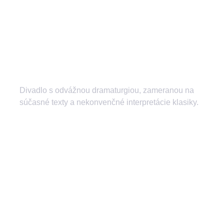
Divadlo s odvážnou dramaturgiou, zameranou na
súčasné texty a nekonvenčné interpretácie klasiky.
divadlozilina
mestskedivadlozilina
mestske.divadlo.zilina
Divadlo