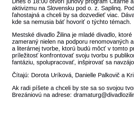
Dnes o 18:00 otvorí júnový program Čitárne au
aktivizmu na Slovensku pod o. z. Saplinq. Poduj
ľahostajná a chceli by sa dozvedieť viac. Dáv
kde sa nemusia báť hovoriť o týchto témach.
Mestské divadlo Žilina je mladé divadlo, ktoré 
zameraný nielen na podporu renomovaných autor
a literárnej tvorbe, ktorú budú môcť v tomto 
príležitosť konfrontovať svoju tvorbu s publi
fantáziu, spolupracovať, inšpirovať sa navzájo
Čítajú: Dorota Uríková, Danielle Palkovič a Kr
Ak radi píšete a chceli by ste sa so svojou tv
Brezániovú na adrese: dramaturg@divadlozili