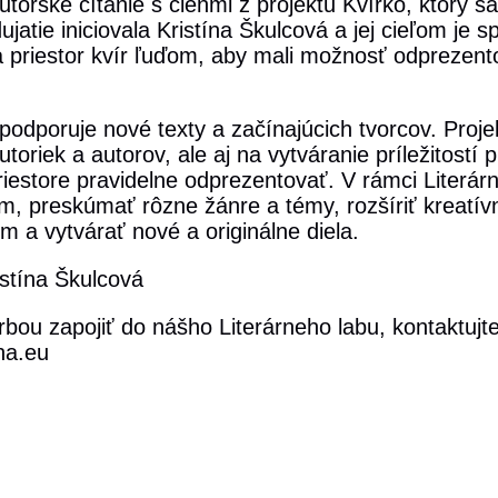
torské čítanie s členmi z projektu Kvírko, ktorý sa
atie iniciovala Kristína Škulcová a jej cieľom je sp
a priestor kvír ľuďom, aby mali možnosť odprezento
podporuje nové texty a začínajúcich tvorcov. Projek
iek a autorov, ale aj na vytváranie príležitostí p
priestore pravidelne odprezentovať. V rámci Literá
kom, preskúmať rôzne žánre a témy, rozšíriť kreatív
m a vytvárať nové a originálne diela.
istína Škulcová
orbou zapojiť do nášho Literárneho labu, kontaktuj
na.eu