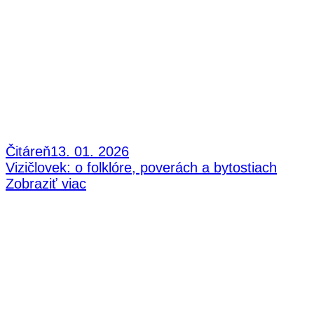
Čitáreň
13. 01. 2026
Vizičlovek: o folklóre, poverách a bytostiach
Zobraziť viac