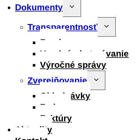
Dokumenty
Toggle
child
menu
Transparentnosť
Toggle
child
menu
Fondy
Verejné obstarávanie
Výročné správy
Zverejňovanie
Toggle
child
menu
Objednávky
Zmluvy
Faktúry
Aktuality