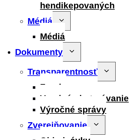
hendikepovaných
Médiá
Toggle
child
menu
Médiá
Dokumenty
Toggle
child
menu
Transparentnosť
Toggle
child
menu
Fondy
Verejné obstarávanie
Výročné správy
Zverejňovanie
Toggle
child
menu