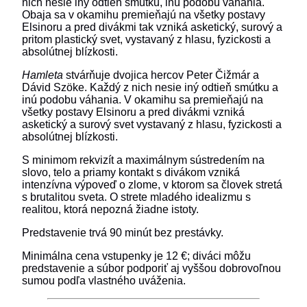
nich nesie iný odtieň smútku, inú podobu váhania.
Obaja sa v okamihu premieňajú na všetky postavy
Elsinoru a pred divákmi tak vzniká asketický, surový a
pritom plastický svet, vystavaný z hlasu, fyzickosti a
absolútnej blízkosti.
Hamleta
stvárňuje dvojica hercov Peter Čižmár a
Dávid Szöke. Každý z nich nesie iný odtieň smútku a
inú podobu váhania. V okamihu sa premieňajú na
všetky postavy Elsinoru a pred divákmi vzniká
asketický a surový svet vystavaný z hlasu, fyzickosti a
absolútnej blízkosti.
S minimom rekvizít a maximálnym sústredením na
slovo, telo a priamy kontakt s divákom vzniká
intenzívna výpoveď o zlome, v ktorom sa človek stretá
s brutalitou sveta. O strete mladého idealizmu s
realitou, ktorá nepozná žiadne istoty.
Predstavenie trvá 90 minút bez prestávky.
Minimálna cena vstupenky je 12 €; diváci môžu
predstavenie a súbor podporiť aj vyššou dobrovoľnou
sumou podľa vlastného uváženia.