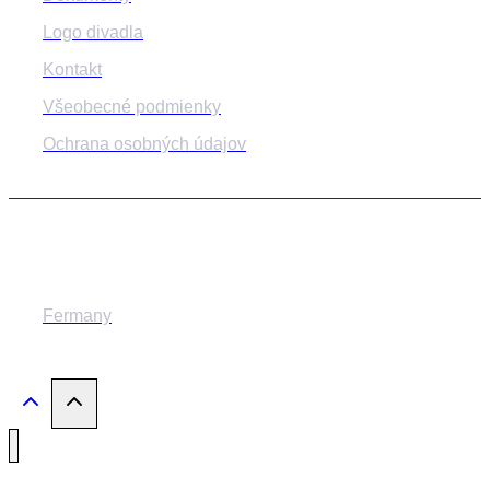
Logo divadla
Kontakt
Všeobecné podmienky
Ochrana osobných údajov
© 2014-2024 MESTSKÉ DIVADLO ŽILINA
Fermany