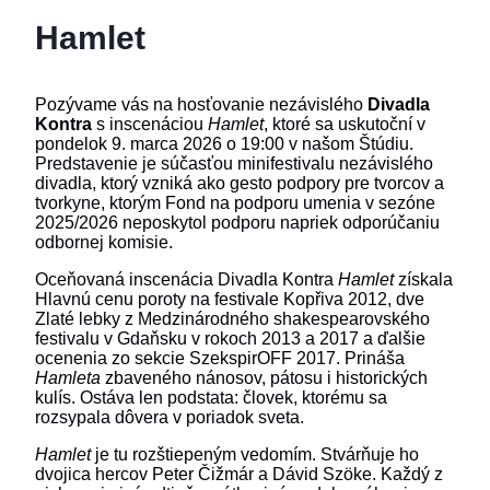
Hamlet
Pozývame vás na hosťovanie nezávislého
Divadla
Kontra
s inscenáciou
Hamlet
, ktoré sa uskutoční v
pondelok 9. marca 2026 o 19:00 v našom Štúdiu.
Predstavenie je súčasťou minifestivalu nezávislého
divadla, ktorý vzniká ako gesto podpory pre tvorcov a
tvorkyne, ktorým Fond na podporu umenia v sezóne
2025/2026 neposkytol podporu napriek odporúčaniu
odbornej komisie.
Oceňovaná inscenácia Divadla Kontra
Hamlet
získala
Hlavnú cenu poroty na festivale Kopřiva 2012, dve
Zlaté lebky z Medzinárodného shakespearovského
festivalu v Gdaňsku v rokoch 2013 a 2017 a ďalšie
ocenenia zo sekcie SzekspirOFF 2017. Prináša
Hamleta
zbaveného nánosov, pátosu i historických
kulís. Ostáva len podstata: človek, ktorému sa
rozsypala dôvera v poriadok sveta.
Hamlet
je tu rozštiepeným vedomím. Stvárňuje ho
dvojica hercov Peter Čižmár a Dávid Szöke. Každý z