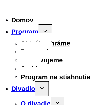
Domov
Program
Toggle
child
menu
Aktuálne hráme
Repertoár
Pripravujeme
Archív
Program na stiahnutie
Divadlo
Toggle
child
menu
O divadle
Toggle