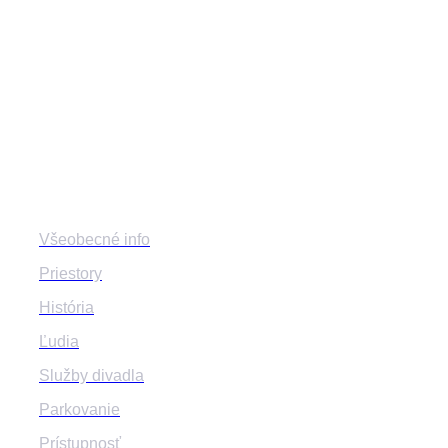
divadlozilina
mestskedivadlozilina
mestske.divadlo.zilina
Divadlo
Všeobecné info
Priestory
História
Ľudia
Služby divadla
Parkovanie
Prístupnosť