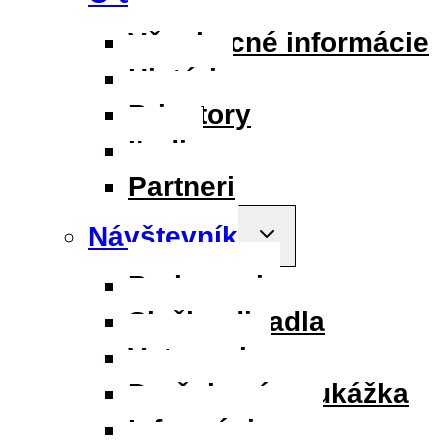
child
menu
Všeobecné informácie
História
Priestory
Ľudia
Partneri
Návštevník
Toggle
child
menu
Parkovanie
Služby divadla
Vstupenky
Darčeková poukážka
Informácie pre