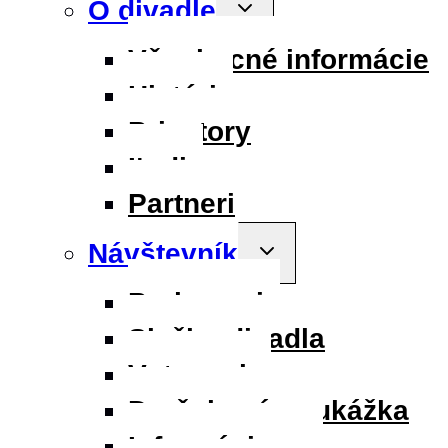
O divadle
Toggle
child
menu
Všeobecné informácie
História
Priestory
Ľudia
Partneri
Návštevník
Toggle
child
menu
Parkovanie
Služby divadla
Vstupenky
Darčeková poukážka
Informácie pre