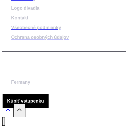
Logo divadla
Kontakt
Všeobecné podmienky
Ochrana osobných údajov
© 2014-2024 MESTSKÉ DIVADLO ŽILINA
Fermany
Kúpiť vstupenku