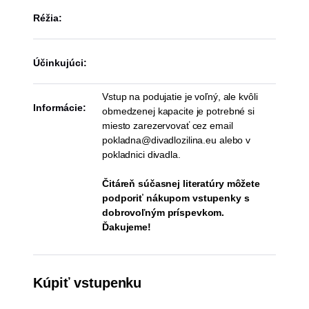
Réžia:
Účinkujúci:
Vstup na podujatie je voľný, ale kvôli
Informácie:
obmedzenej kapacite je potrebné si
miesto zarezervovať cez email
pokladna@divadlozilina.eu alebo v
pokladnici divadla.
Čitáreň súčasnej literatúry môžete
podporiť nákupom vstupenky s
dobrovoľným príspevkom.
Ďakujeme!
Kúpiť vstupenku