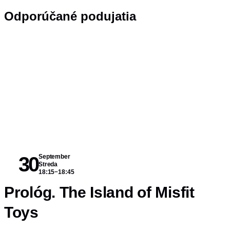
Odporúčané podujatia
30
September
Streda
–
18:15
18:45
Prológ. The Island of Misfit
Toys