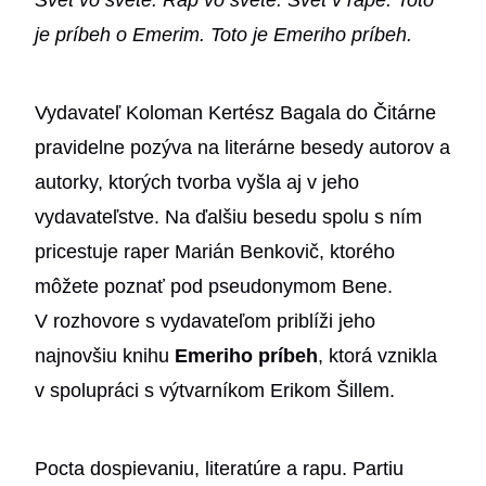
Svet vo svete. Rap vo svete. Svet v rape. Toto
je príbeh o Emerim. Toto je Emeriho príbeh.
Vydavateľ Koloman Kertész Bagala do Čitárne
pravidelne pozýva na literárne besedy autorov a
autorky, ktorých tvorba vyšla aj v jeho
vydavateľstve. Na ďalšiu besedu spolu s ním
pricestuje raper Marián Benkovič, ktorého
môžete poznať pod pseudonymom Bene.
V rozhovore s vydavateľom priblíži jeho
najnovšiu knihu
Emeriho príbeh
, ktorá vznikla
v spolupráci s výtvarníkom Erikom Šillem.
Pocta dospievaniu, literatúre a rapu. Partiu