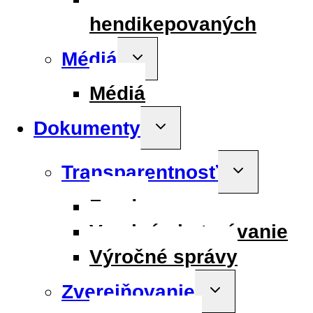
hendikepovaných
Médiá
Toggle
child
menu
Médiá
Dokumenty
Toggle
child
menu
Transparentnosť
Toggle
child
menu
Fondy
Verejné obstarávanie
Výročné správy
Zverejňovanie
Toggle
child
menu