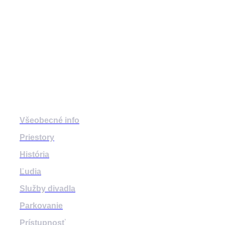
divadlozilina
mestskedivadlozilina
mestske.divadlo.zilina
Divadlo
Všeobecné info
Priestory
História
Ľudia
Služby divadla
Parkovanie
Prístupnosť