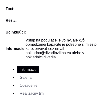
Text:
Réžia:
Účinkujúci:
Vstup na podujatie je voľný, ale kvôli
obmedzenej kapacite je potrebné si miesto
Informácie:
zarezervovať cez email
pokladna@divadlozilina.eu alebo v
pokladnici divadla.
Informácie
Galéria
Obsadenie
Realizačný tím