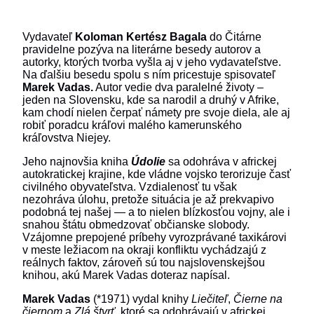
Vydavateľ
Koloman Kertész Bagala
do Čitárne
pravidelne pozýva na literárne besedy autorov a
autorky, ktorých tvorba vyšla aj v jeho vydavateľstve.
Na ďalšiu besedu spolu s ním pricestuje spisovateľ
Marek Vadas.
Autor vedie dva paralelné životy –
jeden na Slovensku, kde sa narodil a druhý v Afrike,
kam chodí nielen čerpať námety pre svoje diela, ale aj
robiť poradcu kráľovi malého kamerunského
kráľovstva Niejey.
Jeho najnovšia kniha
Údolie
sa odohráva v africkej
autokratickej krajine, kde vládne vojsko terorizuje časť
civilného obyvateľstva. Vzdialenosť tu však
nezohráva úlohu, pretože situácia je až prekvapivo
podobná tej našej — a to nielen blízkosťou vojny, ale i
snahou štátu obmedzovať občianske slobody.
Vzájomne prepojené príbehy vyrozprávané taxikárovi
v meste ležiacom na okraji konfliktu vychádzajú z
reálnych faktov, zároveň sú tou najslovenskejšou
knihou, akú Marek Vadas doteraz napísal.
Marek Vadas
(*1971) vydal knihy
Liečiteľ
,
Čierne na
čiernom
a
Zlá štvrť
, ktoré sa odohrávajú v africkej