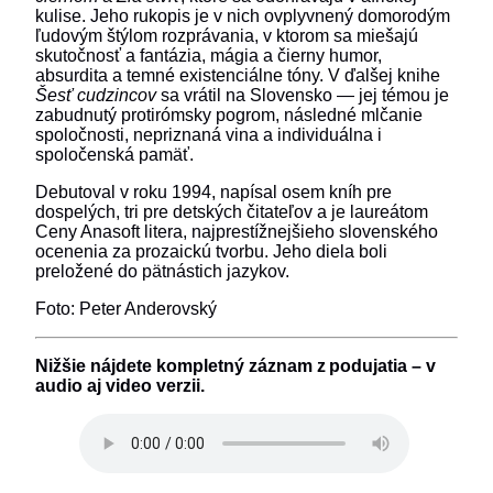
kulise. Jeho rukopis je v nich ovplyvnený domorodým
ľudovým štýlom rozprávania, v ktorom sa miešajú
skutočnosť a fantázia, mágia a čierny humor,
absurdita a temné existenciálne tóny. V ďalšej knihe
Šesť cudzincov
sa vrátil na Slovensko — jej témou je
zabudnutý protirómsky pogrom, následné mlčanie
spoločnosti, nepriznaná vina a individuálna i
spoločenská pamäť.
Debutoval v roku 1994, napísal osem kníh pre
dospelých, tri pre detských čitateľov a je laureátom
Ceny Anasoft litera, najprestížnejšieho slovenského
ocenenia za prozaickú tvorbu. Jeho diela boli
preložené do pätnástich jazykov.
Foto: Peter Anderovský
Nižšie nájdete kompletný záznam z podujatia – v
audio aj video verzii.