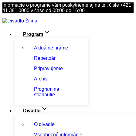
Skip
Informácie o programe vám poskytneme aj na tel. čísle +421
to
41 381 0000 v čase od 08:00 do 16:00
content
Program
Aktuálne hráme
Repertoár
Pripravujeme
Archív
Program na
stiahnutie
Divadlo
O divadle
Všeobecné informácie