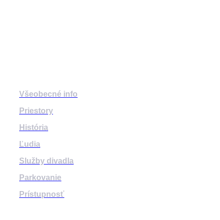
mestskedivadlozilina
mestske.divadlo.zilina
Divadlo
Všeobecné info
Priestory
História
Ľudia
Služby divadla
Parkovanie
Prístupnosť