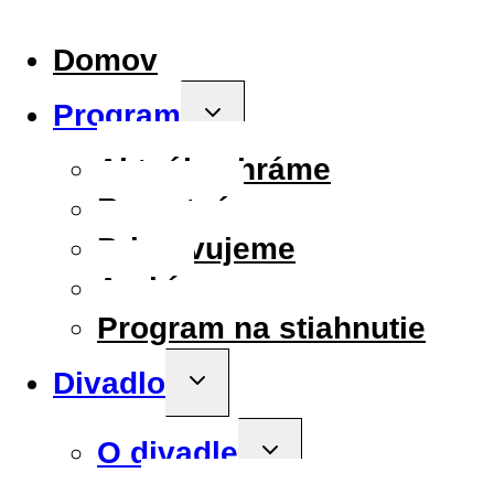
Domov
Program
Toggle
child
menu
Aktuálne hráme
Repertoár
Pripravujeme
Archív
Program na stiahnutie
Divadlo
Toggle
child
menu
O divadle
Toggle
child
menu