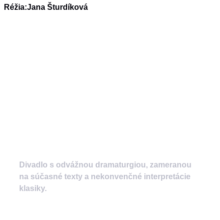
Réžia:
Jana Šturdíková
Divadlo s odvážnou dramaturgiou, zameranou
na súčasné texty a nekonvenčné interpretácie
klasiky.
divadlozilina