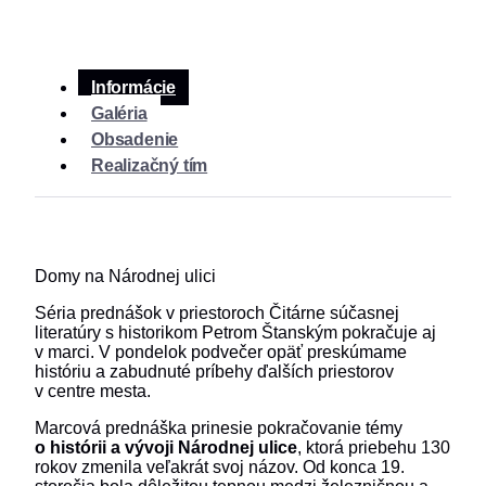
Informácie
Galéria
Obsadenie
Realizačný tím
Domy na Národnej ulici
Séria prednášok v priestoroch Čitárne súčasnej
literatúry s historikom Petrom Štanským pokračuje aj
v marci. V pondelok podvečer opäť preskúmame
históriu a zabudnuté príbehy ďalších priestorov
v centre mesta.
Marcová prednáška prinesie pokračovanie témy
o histórii a vývoji Národnej ulice
, ktorá priebehu 130
rokov zmenila veľakrát svoj názov. Od konca 19.