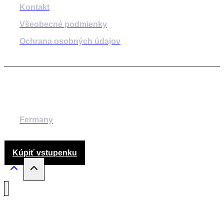
Kontakt
Všeobecné podmienky
Ochrana osobných údajov
© 2014-2024 MESTSKÉ DIVADLO ŽILINA
Fermany
Kúpiť vstupenku