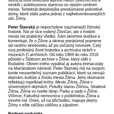
storočia bola dôležitou tepnou medzi železničnou a
neskôr i autobusovou stanicou so starým centrom
mesta. Tentokrát detailnejšie preskúmame jednotlivé
domy, ktoré stále patria jednej z najfrekventovanejších
ulíc Žiliny.
Peter Štanský
je nepochybne najznámejší žilinský
historik. Nie je síce rodený Žilinčan, ale o histórii
mesta vie prakticky všetko. Sám skromne dodáva a
komentuje, že o Žiline a okrese preskúmal pramene
od raného stredoveku až po súčasný novovek. Celý
svoj profesijný život historika a archivára strávil v
múzeách či archívoch. Od roku 1969 do roku 2016
pôsobil v Štátnom archíve v Žiline, ktorý sídli v
Budatíne. Okrem iného vypátral aj autora Immaculaty
na Mariánskom námestí. Peter Štanský má na svojom
konte neuveriteľný zoznam publikácií, ktoré sa venujú
dejinám, kultúre a životu mesta Žilina. Jeho skúmanie
reflektujú napríklad knihy:
Mesto Žilina
,
Žilina v
slovenských dejinách
,
Potulky starou Žilinou
,
Stratená
Žilina
,
Žilina vo svetle lámp
,
Parky a sady v Žiline
,
Vlčince
,
Fakultná nemocnica s poliklinikou Žilina
a
mnohé iné. Dnes, už na dôchodku, mapuje dejiny
Žiliny s ešte väčšou vášňou a zápalom.
Partneri podujatia