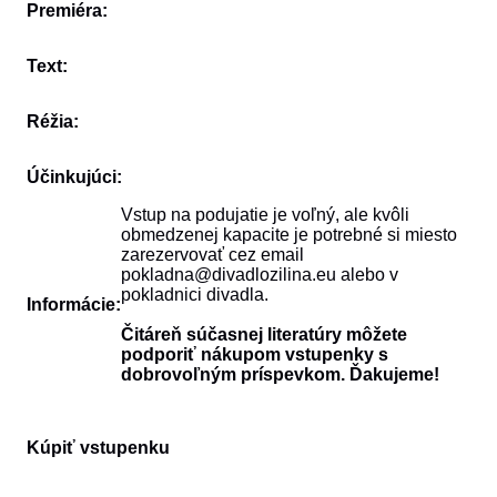
Premiéra:
Text:
Réžia:
Účinkujúci:
Vstup na podujatie je voľný, ale kvôli
obmedzenej kapacite je potrebné si miesto
zarezervovať cez email
pokladna@divadlozilina.eu alebo v
pokladnici divadla.
Informácie:
Čitáreň súčasnej literatúry môžete
podporiť nákupom vstupenky s
dobrovoľným príspevkom. Ďakujeme!
Kúpiť vstupenku