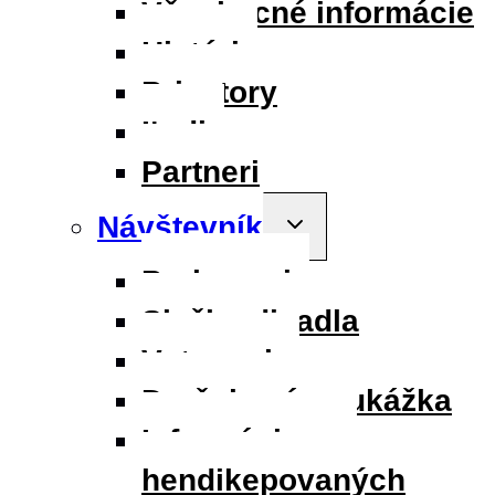
Všeobecné informácie
História
Priestory
Ľudia
Partneri
Návštevník
Toggle
child
menu
Parkovanie
Služby divadla
Vstupenky
Darčeková poukážka
Informácie pre
hendikepovaných