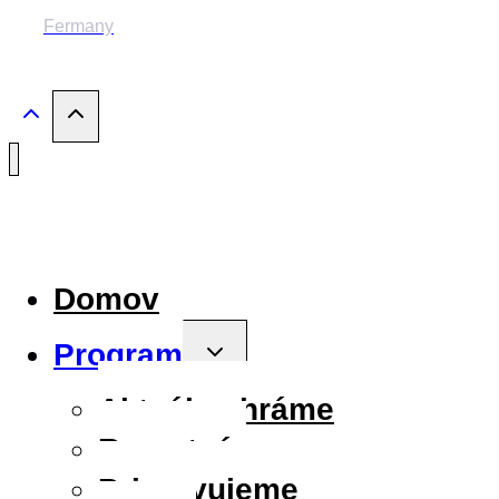
Fermany
Domov
Program
Toggle
child
menu
Aktuálne hráme
Repertoár
Pripravujeme