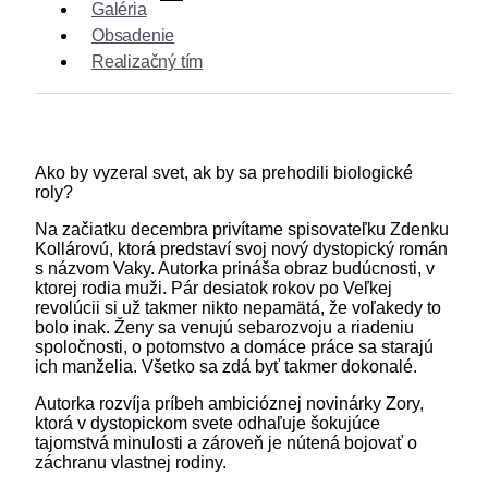
Galéria
Obsadenie
Realizačný tím
Ako by vyzeral svet, ak by sa prehodili biologické
roly?
Na začiatku decembra privítame spisovateľku Zdenku
Kollárovú, ktorá predstaví svoj nový dystopický román
s názvom Vaky. Autorka prináša obraz budúcnosti, v
ktorej rodia muži. Pár desiatok rokov po Veľkej
revolúcii si už takmer nikto nepamätá, že voľakedy to
bolo inak. Ženy sa venujú sebarozvoju a riadeniu
spoločnosti, o potomstvo a domáce práce sa starajú
ich manželia. Všetko sa zdá byť takmer dokonalé.
Autorka rozvíja príbeh ambicióznej novinárky Zory,
ktorá v dystopickom svete odhaľuje šokujúce
tajomstvá minulosti a zároveň je nútená bojovať o
záchranu vlastnej rodiny.