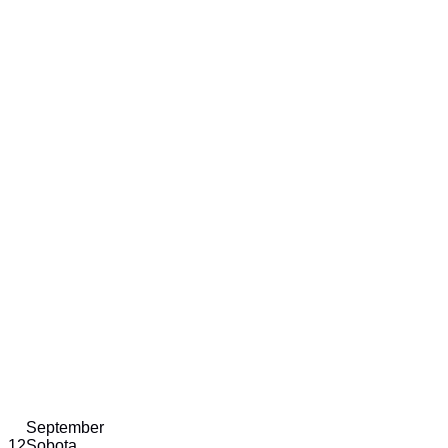
September
12
Sobota