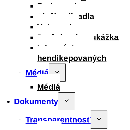
menu
Parkovanie
Služby divadla
Vstupenky
Darčeková poukážka
Informácie pre
hendikepovaných
Médiá
Toggle
child
menu
Médiá
Dokumenty
Toggle
child
menu
Transparentnosť
Toggle
child
menu