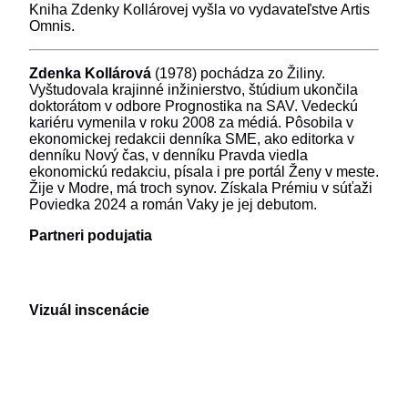
Kniha Zdenky Kollárovej vyšla vo vydavateľstve Artis
Omnis.
Zdenka Kollárová
(1978) pochádza zo Žiliny.
Vyštudovala krajinné inžinierstvo, štúdium ukončila
doktorátom v odbore Prognostika na SAV. Vedeckú
kariéru vymenila v roku 2008 za médiá. Pôsobila v
ekonomickej redakcii denníka SME, ako editorka v
denníku Nový čas, v denníku Pravda viedla
ekonomickú redakciu, písala i pre portál Ženy v meste.
Žije v Modre, má troch synov. Získala Prémiu v súťaži
Poviedka 2024 a román Vaky je jej debutom.
Partneri podujatia
Vizuál inscenácie