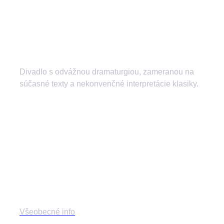
Divadlo s odvážnou dramaturgiou, zameranou na
súčasné texty a nekonvenčné interpretácie klasiky.
divadlozilina
mestskedivadlozilina
mestske.divadlo.zilina
Divadlo
Všeobecné info