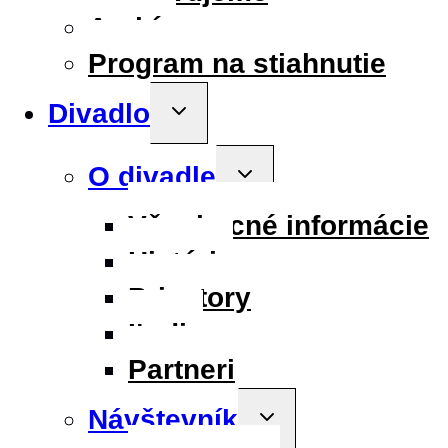
Archív
Program na stiahnutie
Divadlo
Toggle
child
menu
O divadle
Toggle
child
menu
Všeobecné informácie
História
Priestory
Ľudia
Partneri
Návštevník
Toggle
child