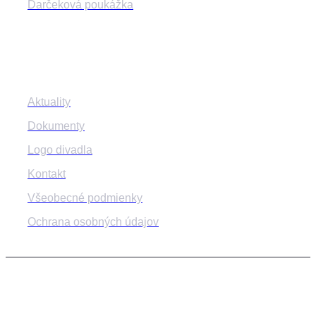
Darčeková poukážka
Informácie
Aktuality
Dokumenty
Logo divadla
Kontakt
Všeobecné podmienky
Ochrana osobných údajov
© 2014-2024 MESTSKÉ DIVADLO ŽILINA