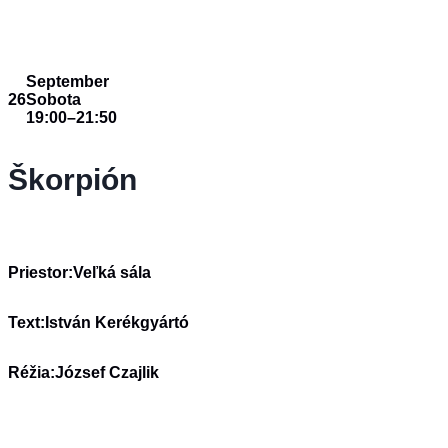
September
26
Sobota
19:00
–
21:50
Škorpión
Priestor:
Veľká sála
Text:
István Kerékgyártó
Réžia:
József Czajlik