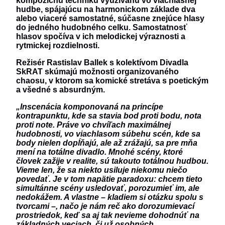
kompozičnú techniku využívanú vo viachlasnej
hudbe, spájajúcu na harmonickom základe dva
alebo viaceré samostatné, súčasne znejúce hlasy
do jedného hudobného celku. Samostatnosť
hlasov spočíva v ich melodickej výraznosti a
rytmickej rozdielnosti.
Režisér Rastislav Ballek s kolektívom Divadla
SkRAT skúmajú možnosti organizovaného
chaosu, v ktorom sa komické stretáva s poetickým
a všedné s absurdným.
„Inscenácia komponovaná na princípe
kontrapunktu, kde sa stavia bod proti bodu, nota
proti note. Práve vo chvíľach maximálnej
hudobnosti, vo viachlasom súbehu scén, kde sa
body nielen dopĺňajú, ale až zrážajú, sa pre mňa
mení na totálne divadlo. Mnohé scény, ktoré
človek zažije v realite, sú takouto totálnou hudbou.
Vieme len, že sa niekto usiluje niekomu niečo
povedať. Je v tom napätie paradoxu: chcem tieto
simultánne scény usledovať, porozumieť im, ale
nedokážem. A vlastne – kladiem si otázku spolu s
tvorcami –, načo je nám reč ako dorozumievací
prostriedok, keď sa aj tak nevieme dohodnúť na
základných veciach, či už osobných,