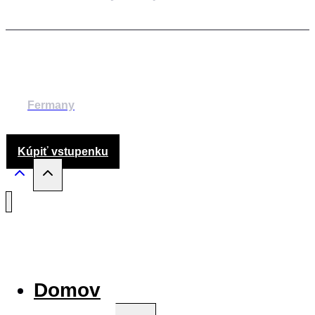
© 2014-2024 MESTSKÉ DIVADLO ŽILINA
Fermany
Kúpiť vstupenku
Domov