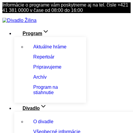
Skip
Informácie o programe vám poskytneme aj na tel. čísle +421
to
41 381 0000 v čase od 08:00 do 16:00
content
Program
Aktuálne hráme
Repertoár
Pripravujeme
Archív
Program na
stiahnutie
Divadlo
O divadle
Všeobecné informácie