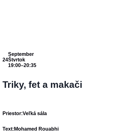
September
24
Štvrtok
19:00
–
20:35
Triky, fet a makači
Priestor:
Veľká sála
Text:
Mohamed Rouabhi