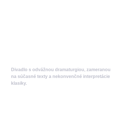
Divadlo s odvážnou dramaturgiou, zameranou
na súčasné texty a nekonvenčné interpretácie
klasiky.
divadlozilina
mestskedivadlozilina
mestske.divadlo.zilina