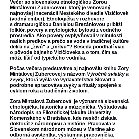
Večer so slovenskou etnologičkou
Zorou
Mintálovou Zubercovou
, ktorý je venovaný
najnovšej inscenácii Mestského divadla
Vizičlovek
(vodný ember)
. Etnologička v rozhovore
s dramaturgičkou Danielou Brezániovou priblíži
folklór, povery a mytologické bytosti z vodného
prostredia. Ako povery ovplyvňovali v minulosti
našich predkov a prečo sa voda v tradičnej kultúre
delila na „živú“ a „mŕtvu“? Beseda poodhalí viac
o pôvode bájneho Vizičloveka a o tom, čím sa
môže líšiť od typického vodníka.
Počas večera predstavíme aj najnovšiu knihu Zory
Mintálovej Zubercovej s názvom
Výročné sviatky a
zvyky
, ktorá vyšla vo vydavateľstve Slovart a
podrobne spracováva zvyky a rituály spojené s
cyklom roka a tradičným životom.
Zora Mintalová Zubercová
je významná slovenská
etnologička, historička a múzejníčka. Vyštudovala
národopis na Filozofickej fakulte Univerzity
Komenského v Bratislave, kde neskôr získala
doktorát z národopisu a histórie. Pracovala v
Slovenskom národnom múzeu v Martine ako
odborná asistentka, výskumná pracovníčka,