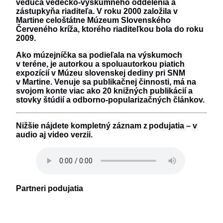
vedúca vedecko-výskumného oddelenia a
zástupkyňa riaditeľa. V roku 2000 založila v
Martine celoštátne Múzeum Slovenského
Červeného kríža, ktorého riaditeľkou bola do roku
2009.
Ako múzejníčka sa podieľala na výskumoch
v teréne, je autorkou a spoluautorkou piatich
expozícií v Múzeu slovenskej dediny pri SNM
v Martine. Venuje sa publikačnej činnosti, má na
svojom konte viac ako 20 knižných publikácií a
stovky štúdií a odborno-popularizačných článkov.
Nižšie nájdete kompletný záznam z podujatia – v
audio aj video verzii.
Partneri podujatia