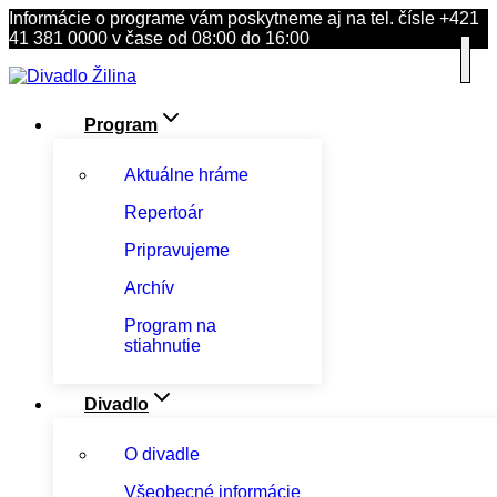
Skip
Informácie o programe vám poskytneme aj na tel. čísle +421
to
41 381 0000 v čase od 08:00 do 16:00
content
Program
Aktuálne hráme
Repertoár
Pripravujeme
Archív
Program na
stiahnutie
Divadlo
O divadle
Všeobecné informácie