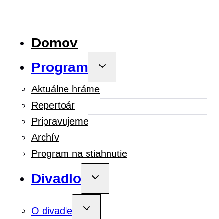
Domov
Program
Toggle
child
menu
Aktuálne hráme
Repertoár
Pripravujeme
Archív
Program na stiahnutie
Divadlo
Toggle
child
menu
Toggle
O divadle
child