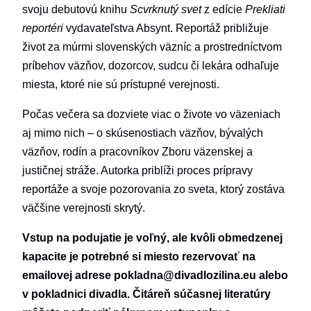
svoju debutovú knihu
Scvrknutý svet
z edície
Prekliati
reportéri
vydavateľstva Absynt. Reportáž približuje
život za múrmi slovenských väzníc a prostredníctvom
príbehov väzňov, dozorcov, sudcu či lekára odhaľuje
miesta, ktoré nie sú prístupné verejnosti.
Počas večera sa dozviete viac o živote vo väzeniach
aj mimo nich – o skúsenostiach väzňov, bývalých
väzňov, rodín a pracovníkov Zboru väzenskej a
justičnej stráže. Autorka priblíži proces prípravy
reportáže a svoje pozorovania zo sveta, ktorý zostáva
väčšine verejnosti skrytý.
Vstup na podujatie je voľný, ale kvôli obmedzenej
kapacite je potrebné si miesto rezervovať na
emailovej adrese pokladna@divadlozilina.eu alebo
v pokladnici divadla. Čitáreň súčasnej literatúry