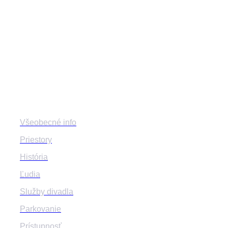
divadlozilina
mestskedivadlozilina
mestske.divadlo.zilina
Divadlo
Všeobecné info
Priestory
História
Ľudia
Služby divadla
Parkovanie
Prístupnosť