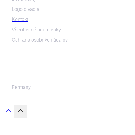
Logo divadla
Kontakt
Všeobecné podmienky
Ochrana osobných údajov
© 2014-2024 MESTSKÉ DIVADLO ŽILINA
Fermany