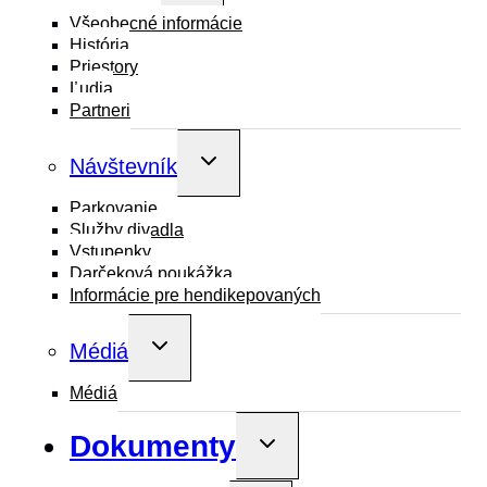
menu
Všeobecné informácie
História
Priestory
Ľudia
Partneri
Toggle
Návštevník
child
menu
Parkovanie
Služby divadla
Vstupenky
Darčeková poukážka
Informácie pre hendikepovaných
Toggle
Médiá
child
menu
Médiá
Dokumenty
Toggle
child
menu