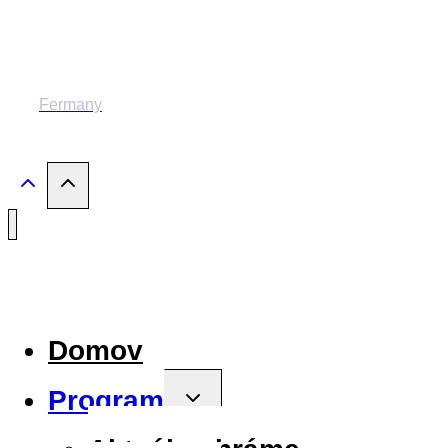
© 2014-2024 MESTSKÉ DIVADLO ŽILINA
Fermany
Domov
Program
Toggle
child
menu