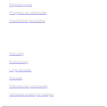
Pripravujeme
Program na stiahnutie
Darčeková poukážka
Informácie
Aktuality
Dokumenty
Logo divadla
Kontakt
Všeobecné podmienky
Ochrana osobných údajov