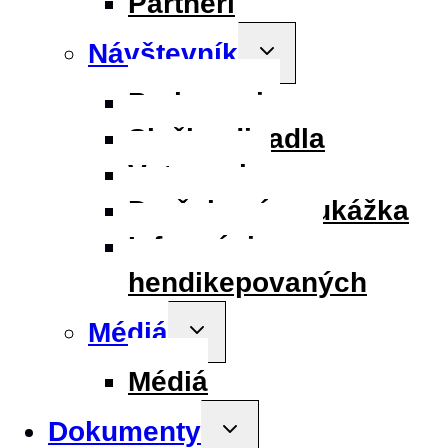
Partneri
Návštevník
Toggle
child
menu
Parkovanie
Služby divadla
Vstupenky
Darčeková poukážka
Informácie pre
hendikepovaných
Médiá
Toggle
child
menu
Médiá
Dokumenty
Toggle
child