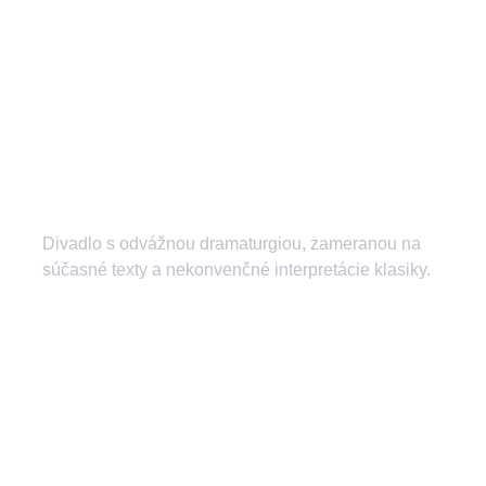
Divadlo s odvážnou dramaturgiou, zameranou na
súčasné texty a nekonvenčné interpretácie klasiky.
divadlozilina
mestskedivadlozilina
mestske.divadlo.zilina
Divadlo