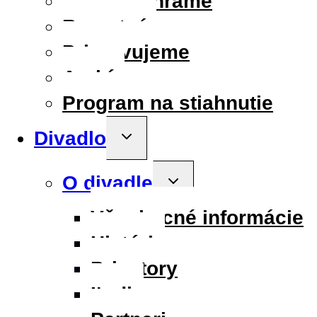
Aktuálne hráme
Repertoár
Pripravujeme
Archív
Program na stiahnutie
Divadlo
Toggle
child
menu
O divadle
Toggle
child
menu
Všeobecné informácie
História
Priestory
Ľudia