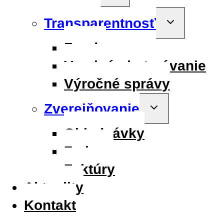
menu
Transparentnosť
Toggle
child
menu
Fondy
Verejné obstarávanie
Výročné správy
Zverejňovanie
Toggle
child
menu
Objednávky
Zmluvy
Faktúry
Aktuality
Kontakt