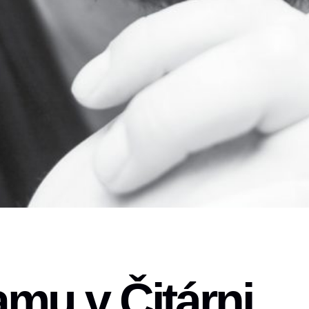
mu v Čitárni