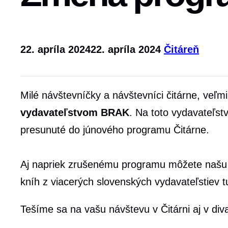
22. apríla 2024
22. apríla 2024
Čitáreň
Milé návštevníčky a návštevníci čitárne, veľm
vydavateľstvom BRAK
. Na toto vydavateľst
presunuté do júnového programu Čitárne.
Aj napriek zrušenému programu môžete našu Č
kníh z viacerých slovenských vydavateľstiev tu
Tešíme sa na vašu návštevu v Čitárni aj v div