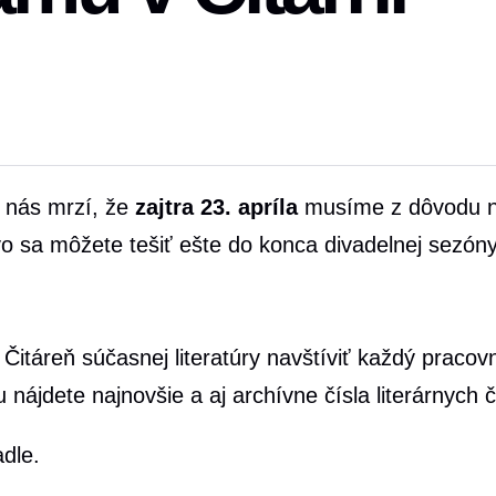
i nás mrzí, že
zajtra 23. apríla
musíme z dôvodu ná
vo sa môžete tešiť ešte do konca divadelnej sezóny
itáreň súčasnej literatúry navštíviť každý praco
 nájdete najnovšie a aj archívne čísla literárnych 
adle.