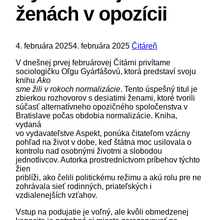
ženách v opozícii
4. februára 2025
4. februára 2025
Čitáreň
V dnešnej prvej februárovej Čitárni privítame
sociologičku Oľgu Gyárfášovú, ktorá predstaví svoju
knihu
Ako
sme žili v rokoch normalizácie
. Tento úspešný titul je
zbierkou rozhovorov s desiatimi ženami, ktoré tvorili
súčasť alternatívneho opozičného spoločenstva v
Bratislave počas obdobia normalizácie. Kniha,
vydaná
vo vydavateľstve Aspekt, ponúka čitateľom vzácny
pohľad na život v dobe, keď štátna moc usilovala o
kontrolu nad osobnými životmi a slobodou
jednotlivcov. Autorka prostredníctvom príbehov týchto
žien
priblíži, ako čelili politickému režimu a akú rolu pre ne
zohrávala sieť rodinných, priateľských i
vzdialenejších vzťahov.
Vstup na podujatie je voľný, ale kvôli obmedzenej