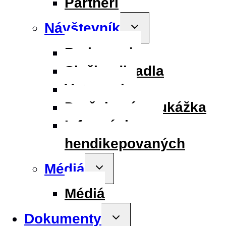
Partneri
Návštevník
Toggle
child
menu
Parkovanie
Služby divadla
Vstupenky
Darčeková poukážka
Informácie pre
hendikepovaných
Médiá
Toggle
child
menu
Médiá
Dokumenty
Toggle
child