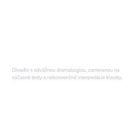
Divadlo s odvážnou dramaturgiou, zameranou na
súčasné texty a nekonvenčné interpretácie klasiky.
divadlozilina
mestskedivadlozilina
mestske.divadlo.zilina
Divadlo