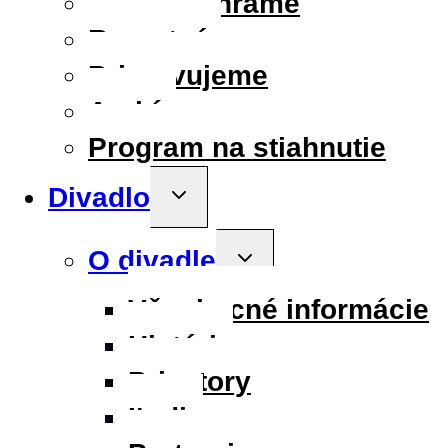
Aktuálne hráme
Repertoár
Pripravujeme
Archív
Program na stiahnutie
Divadlo
Toggle
child
menu
O divadle
Toggle
child
menu
Všeobecné informácie
História
Priestory
Ľudia