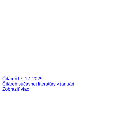
Čitáreň
17. 12. 2025
Čitáreň súčasnej literatúry v januári
Zobraziť viac