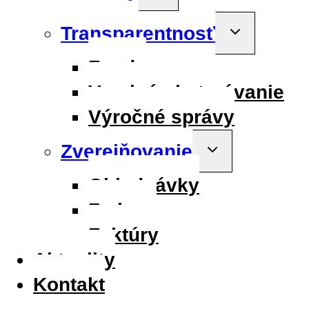
menu
Transparentnosť
Toggle
child
menu
Fondy
Verejné obstarávanie
Výročné správy
Zverejňovanie
Toggle
child
menu
Objednávky
Zmluvy
Faktúry
Aktuality
Kontakt