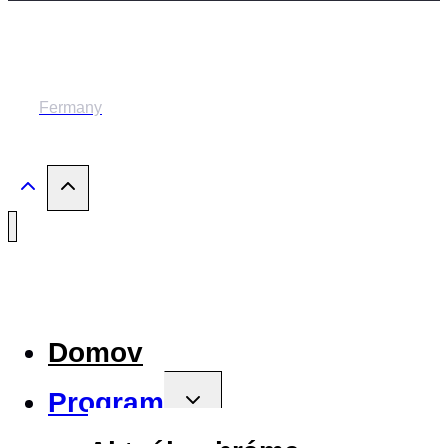
© 2014-2024 MESTSKÉ DIVADLO ŽILINA
Fermany
Domov
Program
Toggle
child
menu