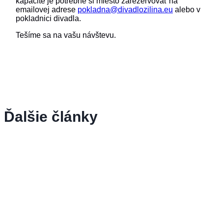
kapacite je potrebné si miesto zarezervovať na
emailovej adrese
pokladna@divadlozilina.eu
alebo v
pokladnici divadla.
Tešíme sa na vašu návštevu.
Ďalšie články