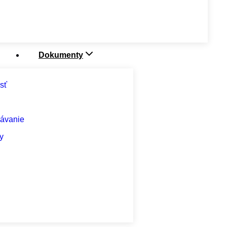
Dokumenty
sť
rávanie
y