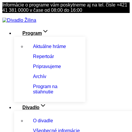
Skip
Informácie o programe vám poskytneme aj na tel. čísle +421
to
41 381 0000 v čase od 08:00 do 16:00
content
Program
Aktuálne hráme
Repertoár
Pripravujeme
Archív
Program na
stiahnutie
Divadlo
O divadle
Všeobecné informácie