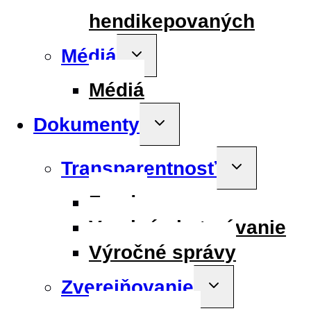
hendikepovaných
Médiá
Toggle
child
menu
Médiá
Dokumenty
Toggle
child
menu
Transparentnosť
Toggle
child
menu
Fondy
Verejné obstarávanie
Výročné správy
Zverejňovanie
Toggle
child
menu