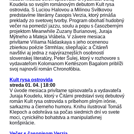
Koudela so svojím románovým debutom Kult rysa
ostrovida. S Luciou Halovou a Milinou Svítkovou
predstavíme literárny časopis Verzia, ktorý prináša
preklady zo svetovej tvorby. Program obohatí hudobný
večer na pomedzí jazzu, soulu a popu s časozberným
projektom Meanwhile Zuzany Burianovej, Juraja
Mýtneho a Mateja Vrábela. V závere mesiaca
privítame Viliama Nádaskaya s jeho ocenenou
zbierkou poézie Strmhlav, sliepňajúc a Čitáreň
navštívi aj jedna z najvýraznejších osobností
slovenskej literatúry, Peter Šulej, ktorý v rozhovore s
vydavateľom Kolomanom Kertészom Bagalom priblíži
svoj najnovší román Chronofóbia.
Kult rysa ostrovida
streda 01. 04. | 18:00
V úvode mesiaca privítame spisovateľa a vydavateľa
Juraja Koudelu, ktorý v Čitárni predstaví svoj debutový
román Kult rysa ostrovida s príbehom plným irónie,
sarkazmu a čierneho humoru. Knihu ilustroval Tomáš
Klepoch a odohráva sa počas siedmich dní vo svete
moci, cynického bohatstva a manipulatívnej
konšpirácie.
Večer s časopisom Verzia