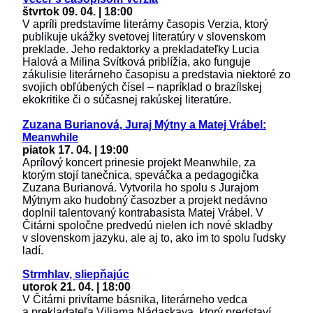
štvrtok 09. 04. | 18:00
V apríli predstavíme literárny časopis Verzia, ktorý
publikuje ukážky svetovej literatúry v slovenskom
preklade. Jeho redaktorky a prekladateľky Lucia
Halová a Milina Svítková priblížia, ako funguje
zákulisie literárneho časopisu a predstavia niektoré zo
svojich obľúbených čísel – napríklad o brazílskej
ekokritike či o súčasnej rakúskej literatúre.
Zuzana Burianová, Juraj Mýtny a Matej Vrábel:
Meanwhile
piatok 17. 04. | 19:00
Aprílový koncert prinesie projekt Meanwhile, za
ktorým stojí tanečnica, speváčka a pedagogička
Zuzana Burianová. Vytvorila ho spolu s Jurajom
Mýtnym ako hudobný časozber a projekt nedávno
doplnil talentovaný kontrabasista Matej Vrábel. V
Čitárni spoločne predvedú nielen ich nové skladby
v slovenskom jazyku, ale aj to, ako im to spolu ľudsky
ladí.
Strmhlav, sliepňajúc
utorok 21. 04. | 18:00
V Čitárni privítame básnika, literárneho vedca
a prekladateľa Viliama Nádaskaya, ktorý predstaví