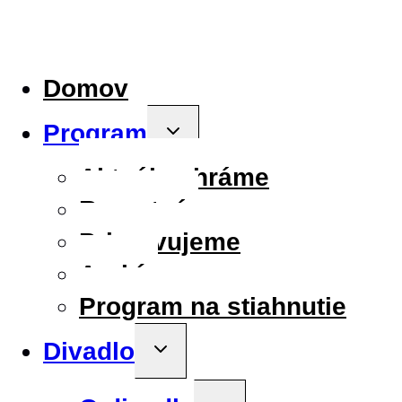
Domov
Program
Toggle
child
menu
Aktuálne hráme
Repertoár
Pripravujeme
Archív
Program na stiahnutie
Divadlo
Toggle
child
menu
Toggle