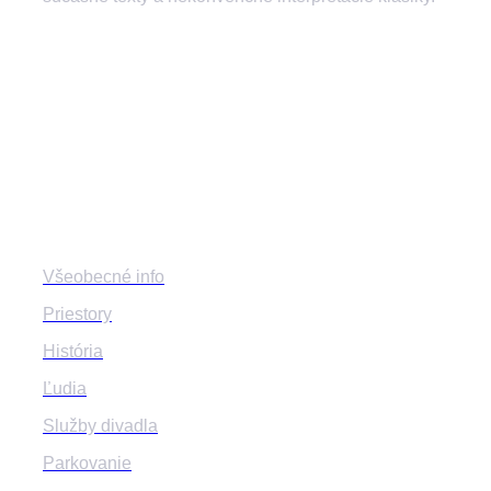
divadlozilina
mestskedivadlozilina
mestske.divadlo.zilina
Divadlo
Všeobecné info
Priestory
História
Ľudia
Služby divadla
Parkovanie