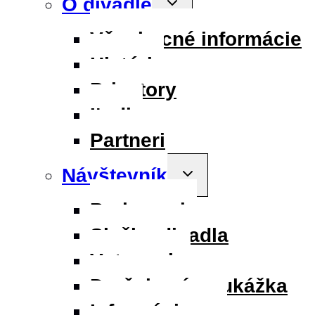
O divadle
child
menu
Všeobecné informácie
História
Priestory
Ľudia
Partneri
Návštevník
Toggle
child
menu
Parkovanie
Služby divadla
Vstupenky
Darčeková poukážka
Informácie pre