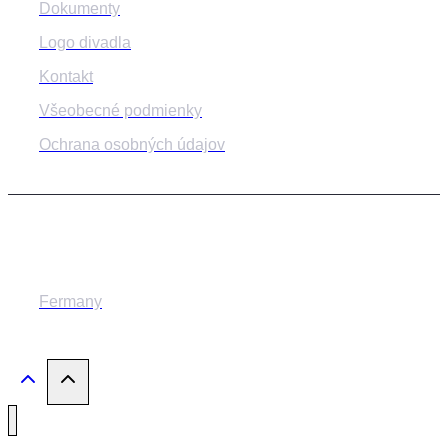
Dokumenty
Logo divadla
Kontakt
Všeobecné podmienky
Ochrana osobných údajov
© 2014-2024 MESTSKÉ DIVADLO ŽILINA
Fermany