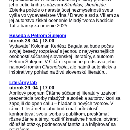
jeho tretiu knihu s názvom
Strmhlav, sliepňajúc.
Zbierka poézie o narastajúcej nezmyselnosti sveta
vyšla vo vydavateľstve Vlna / Drewo a srd a Viliam za
jej autorstvo získal ocenenie Mladý tvorca Nadácie
Tatra banky za umenie 2025.
Beseda s Petrom Šulejom
utorok 28. 04. | 18:00
Vydavateľ Koloman Kertész Bagala sa bude počas
svojej besedy rozprávať s jednou z najvýraznejších
osobností súčasnej slovenskej literatúry, s autorom
Petrom Šulejom. V Čitárni spoločne predstavia jeho
najnovší román
Chronofóbia
, ale najmä autentický a
inšpiratívny pohľad na živú slovenskú literatúru.
Literárny lab
utorok 29. 04. | 17:00
Aprílový program Čitárne súčasnej literatúry uzatvorí
prezentácia tvorby mladých autoriek a autorov, ktorí sa
zapojili do open callu – hľadania nových tvorcov. V
rámci Literárneho labu budú mať príležitosť
konfrontovať svoju tvorbu s publikom, preskúmať
rôzne žánre a témy, rozšíriť kreatívne hranice, otvárať
dôležité otázky, podnecovať fantáziu a inšpirovať sa
navzájom.