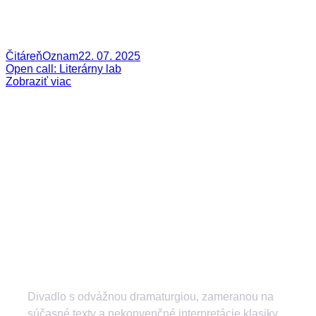
Čitáreň
Oznam
22. 07. 2025
Open call: Literárny lab
Zobraziť viac
Divadlo s odvážnou dramaturgiou, zameranou na
súčasné texty a nekonvenčné interpretácie klasiky.