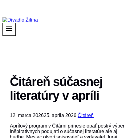
Čitáreň súčasnej
literatúry v apríli
12. marca 2026
25. apríla 2026
Čitáreň
Aprílový program v Čitárni prinesie opäť pestrý výber
inšpiratívnych podujatí o súčasnej literatúre ale aj
hudbe. Mesiac otvorí spisovateľ a vydavateľ Juraj