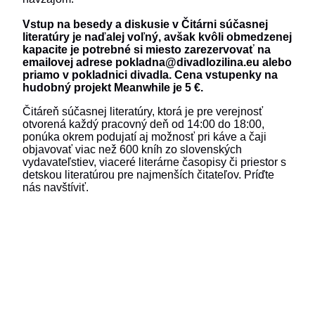
Vstup na besedy a diskusie v Čitárni súčasnej
literatúry je naďalej voľný, avšak kvôli obmedzenej
kapacite je potrebné si miesto zarezervovať na
emailovej adrese pokladna@divadlozilina.eu alebo
priamo v pokladnici divadla.
Cena vstupenky na
hudobný projekt Meanwhile je 5 €.
Čitáreň súčasnej literatúry, ktorá je pre verejnosť
otvorená každý pracovný deň od 14:00 do 18:00,
ponúka okrem podujatí aj možnosť pri káve a čaji
objavovať viac než 600 kníh zo slovenských
vydavateľstiev, viaceré literárne časopisy či priestor s
detskou literatúrou pre najmenších čitateľov. Príďte
nás navštíviť.