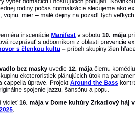
rý výber domácich i hosťujúcich podujatí. Novinkou
jednej rodiny počas normalizácie sledujeme ako ex
, vojnu, mier – malé dejiny na pozadí tých veľkých
Derniéra inscenácie
Manifest
v sobotu
10. mája
pri
ová rozprávať s odborníkom z oblasti prevencie ex
ovor s členkou kultu
– príbeh skupiny žien hľad
vadlo bez masky
uvedie
12. mája
čiernu komédi
skupinu ekoteroristiek plánujúcich útok na parlame
 cappella úprave. Projekt
Around the Bass
kontr
iginálne spojenie jazzu, šansónu a popu.
 vidieť
16. mája v Dome kultúry Zrkadlový háj v
2025
.