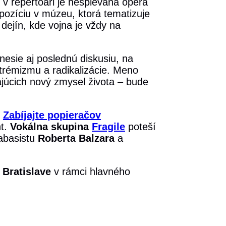
 v repertoári je nespievaná opera
pozíciu v múzeu, ktorá tematizuje
 dejín, kde vojna je vždy na
nesie aj poslednú diskusiu, na
trémizmu a radikalizácie. Meno
ajúcich nový zmysel života – bude
u
Zabíjajte popieračov
nt.
Vokálna skupina
Fragile
poteší
abasistu
Roberta Balzara
a
 Bratislave
v rámci hlavného