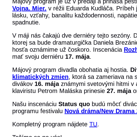
Májový program je už v predaji a prináša pest
Vojna. Mier.
v réžii Eduarda Kudláča. Príbeh 
lásku, vzťahy, banalitu každodennosti, napätie
spadnutie.
V máji nás čakajú dve derniéry tejto sezóny. 
ktorej sa bude dramaturgička Daniela Brezáni
hosťa oznámime už čoskoro. Inscenácia
Rozh
mať svoju derniéru
17. mája
.
Májový program divadla obohatia aj hostia.
Di
klimatických zmien
, ktorá sa zameriava na 
divákov
16. mája
známymi svetovými hitmi v a
klaviristu Petrom Maláska prinesie
27. mája
or
Našu inscenáciu
Status quo
budú môcť diváci
programu festivalu
Nová dráma/New Drama 
Kompletný program nájdete
TU
.