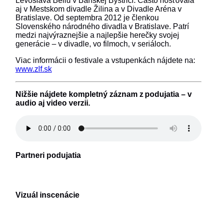
Levoslava Bellu v Banskej Bystrici. Často hosťovala
aj v Mestskom divadle Žilina a v Divadle Aréna v
Bratislave. Od septembra 2012 je členkou
Slovenského národného divadla v Bratislave. Patrí
medzi najvýraznejšie a najlepšie herečky svojej
generácie – v divadle, vo filmoch, v seriáloch.
Viac informácii o festivale a vstupenkách nájdete na:
www.zlf.sk
Nižšie nájdete kompletný záznam z podujatia – v
audio aj video verzii.
Partneri podujatia
Vizuál inscenácie