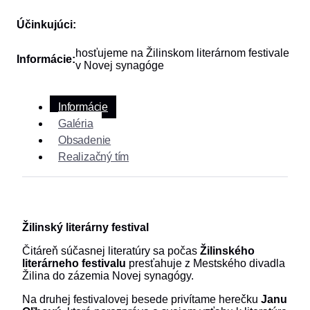
Účinkujúci:
hosťujeme na Žilinskom literárnom festivale
Informácie:
v Novej synagóge
Informácie
Galéria
Obsadenie
Realizačný tím
Žilinský literárny festival
Čitáreň súčasnej literatúry sa počas
Žilinského
literárneho festivalu
presťahuje z Mestského divadla
Žilina do zázemia Novej synagógy.
Na druhej festivalovej besede privítame herečku
Janu