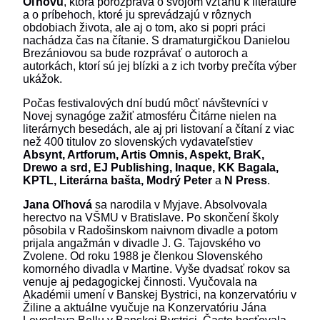
Oľhovú
, ktorá porozpráva o svojom vzťahu k literatúre
a o príbehoch, ktoré ju sprevádzajú v rôznych
obdobiach života, ale aj o tom, ako si popri práci
nachádza čas na čítanie. S dramaturgičkou Danielou
Brezániovou sa bude rozprávať o autoroch a
autorkách, ktorí sú jej blízki a z ich tvorby prečíta výber
ukážok.
Počas festivalových dní budú môcť návštevníci v
Novej synagóge zažiť atmosféru Čitárne nielen na
literárnych besedách, ale aj pri listovaní a čítaní z viac
než 400 titulov zo slovenských vydavateľstiev
Absynt, Artforum, Artis Omnis, Aspekt, BraK,
Drewo a srd, EJ Publishing, Inaque, KK Bagala,
KPTL, Literárna bašta, Modrý Peter
a
N Press
.
Jana Oľhová
sa narodila v Myjave. Absolvovala
herectvo na VŠMU v Bratislave. Po skončení školy
pôsobila v Radošinskom naivnom divadle a potom
prijala angažmán v divadle J. G. Tajovského vo
Zvolene. Od roku 1988 je členkou Slovenského
komorného divadla v Martine. Vyše dvadsať rokov sa
venuje aj pedagogickej činnosti. Vyučovala na
Akadémii umení v Banskej Bystrici, na konzervatóriu v
Žiline a aktuálne vyučuje na Konzervatóriu Jána