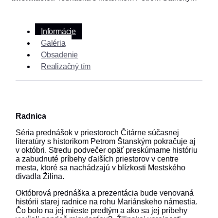
Informácie
Galéria
Obsadenie
Realizačný tím
Radnica
Séria prednášok v priestoroch Čitárne súčasnej
literatúry s historikom Petrom Štanským pokračuje aj
v októbri. Stredu podvečer opäť preskúmame históriu
a zabudnuté príbehy ďalších priestorov v centre
mesta, ktoré sa nachádzajú v blízkosti Mestského
divadla Žilina.
Októbrová prednáška a prezentácia bude venovaná
histórii starej radnice na rohu Mariánskeho námestia.
Čo bolo na jej mieste predtým a ako sa jej príbehy