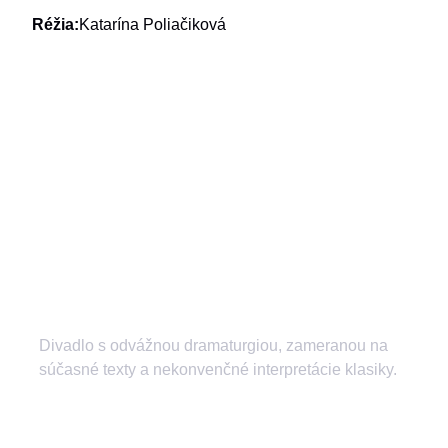
Réžia:
Katarína Poliačiková
Divadlo s odvážnou dramaturgiou, zameranou na
súčasné texty a nekonvenčné interpretácie klasiky.
divadlozilina