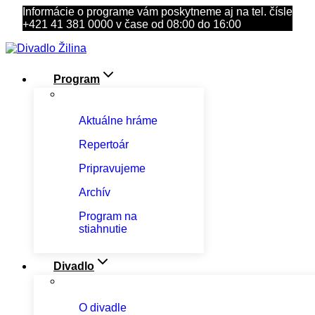
Skip
Informácie o programe vám poskytneme aj na tel. čísle
to
+421 41 381 0000 v čase od 08:00 do 16:00
content
Program
Aktuálne hráme
Repertoár
Pripravujeme
Archív
Program na
stiahnutie
Divadlo
O divadle