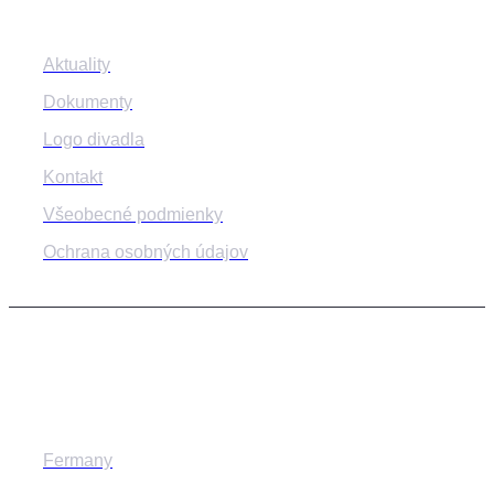
Aktuality
Dokumenty
Logo divadla
Kontakt
Všeobecné podmienky
Ochrana osobných údajov
© 2014-2024 MESTSKÉ DIVADLO ŽILINA
Fermany