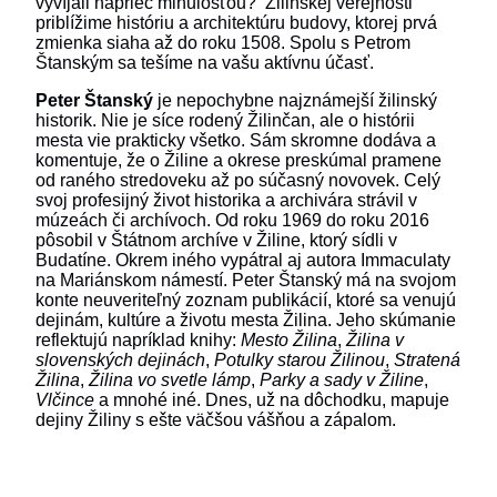
vyvíjali naprieč minulosťou? Žilinskej verejnosti
priblížime históriu a architektúru budovy, ktorej prvá
zmienka siaha až do roku 1508. Spolu s Petrom
Štanským sa tešíme na vašu aktívnu účasť.
Peter Štanský
je nepochybne najznámejší žilinský
historik. Nie je síce rodený Žilinčan, ale o histórii
mesta vie prakticky všetko. Sám skromne dodáva a
komentuje, že o Žiline a okrese preskúmal pramene
od raného stredoveku až po súčasný novovek. Celý
svoj profesijný život historika a archivára strávil v
múzeách či archívoch. Od roku 1969 do roku 2016
pôsobil v Štátnom archíve v Žiline, ktorý sídli v
Budatíne. Okrem iného vypátral aj autora Immaculaty
na Mariánskom námestí. Peter Štanský má na svojom
konte neuveriteľný zoznam publikácií, ktoré sa venujú
dejinám, kultúre a životu mesta Žilina. Jeho skúmanie
reflektujú napríklad knihy:
Mesto Žilina
,
Žilina v
slovenských dejinách
,
Potulky starou Žilinou
,
Stratená
Žilina
,
Žilina vo svetle lámp
,
Parky a sady v Žiline
,
Vlčince
a mnohé iné. Dnes, už na dôchodku, mapuje
dejiny Žiliny s ešte väčšou vášňou a zápalom.