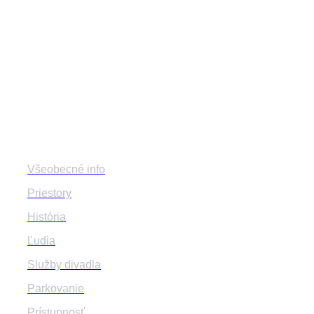
mestskedivadlozilina
mestske.divadlo.zilina
Divadlo
Všeobecné info
Priestory
História
Ľudia
Služby divadla
Parkovanie
Prístupnosť