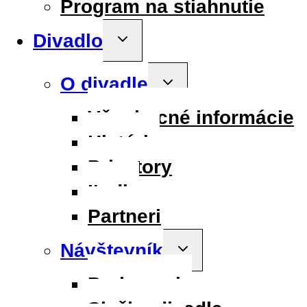
Program na stiahnutie
Divadlo
Toggle
child
menu
O divadle
Toggle
child
menu
Všeobecné informácie
História
Priestory
Ľudia
Partneri
Návštevník
Toggle
child
menu
Parkovanie