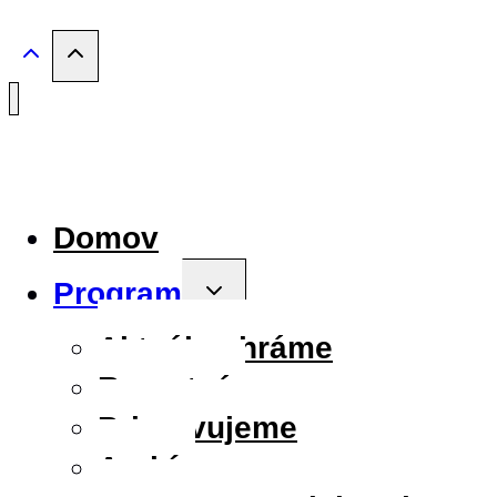
Domov
Program
Toggle
child
menu
Aktuálne hráme
Repertoár
Pripravujeme
Archív