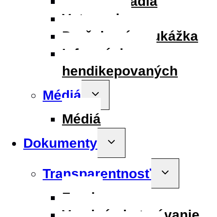
Služby divadla
Vstupenky
Darčeková poukážka
Informácie pre
hendikepovaných
Médiá
Toggle
child
menu
Médiá
Dokumenty
Toggle
child
menu
Transparentnosť
Toggle
child
menu
Fondy
Verejné obstarávanie