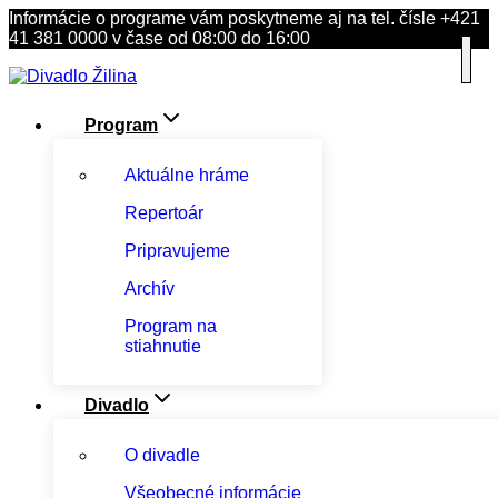
Skip
Informácie o programe vám poskytneme aj na tel. čísle +421
to
41 381 0000 v čase od 08:00 do 16:00
content
Program
Aktuálne hráme
Repertoár
Pripravujeme
Archív
Program na
stiahnutie
Divadlo
O divadle
Všeobecné informácie