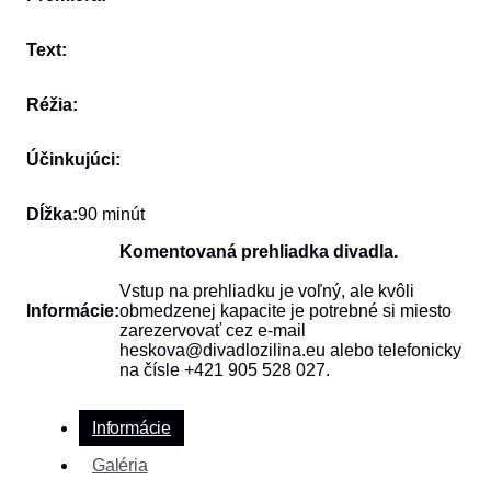
Text:
Réžia:
Účinkujúci:
Dĺžka:
90 minút
Komentovaná prehliadka divadla.
Vstup na prehliadku je voľný, ale kvôli
Informácie:
obmedzenej kapacite je potrebné si miesto
zarezervovať cez e-mail
heskova@divadlozilina.eu alebo telefonicky
na čísle +421 905 528 027.
Informácie
Galéria