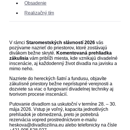
Obsadenie
Realizačný tím
V rámci
Staromestských slávností 2026
vás
pozývame nazrieť do priestorov, ktoré zostávajú
divákom bežne skryté.
Komentovaná prehliadka
zákulisia
vám priblíži miesta, kde vznikajú divadelné
inscenácie, aj každodenný život divadla na javisku a
mimo neho.
Nazriete do hereckých šatní a fundusu, objavíte
zákulisné priestory bežne neprístupné verejnosti a
dozviete sa viac o fungovaní divadelnej techniky aj
tvorivom procese inscenácií.
Putovanie divadlom sa uskutoční v termíne 28. – 30.
mája 2026. Vstup je voľný, kapacita jednotlivých
prehliadok je obmedzená, preto je potrebná
rezervácia vopred prostredníctvom e-mailu
heskova@divadlozilina.eu alebo telefonicky na čísle