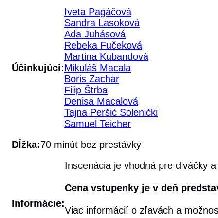
Iveta Pagáčová
Sandra Lasoková
Ada Juhásová
Rebeka Fučeková
Martina Kubandová
Účinkujúci:
Mikuláš Macala
Boris Zachar
Filip Štrba
Denisa Macalová
Tajna Peršić Solenički
Samuel Teicher
Dĺžka:
70 minút bez prestávky
Inscenácia je vhodná pre diváčky a
Cena vstupenky je v deň predstav
Informácie:
Viac informácií o zľavách a možno