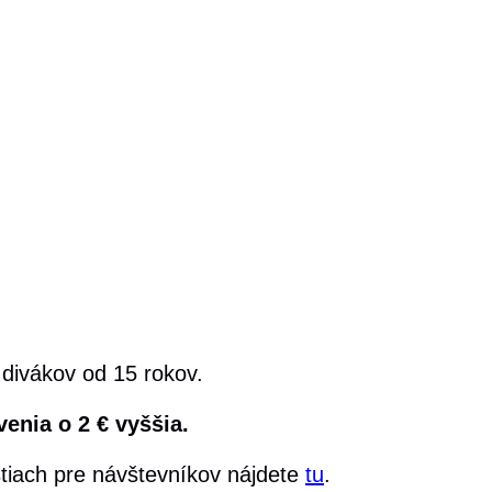
 divákov od 15 rokov.
enia o 2 € vyššia.
stiach pre návštevníkov nájdete
tu
.