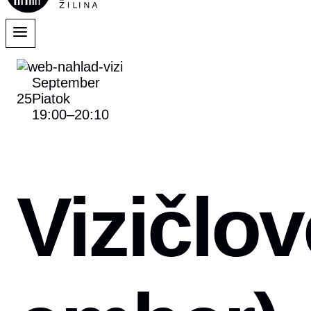
September
25
Piatok
19:00
–
20:10
Vizičlo